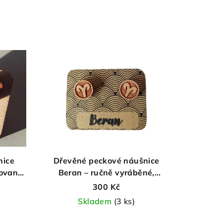
nice
Dřevěné peckové náušnice
rované,
Beran – ručně vyráběné,
laserově gravírované
300 Kč
Skladem
(3 ks)