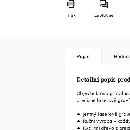
Tisk
Zeptat se
Popis
Hodnoc
Detailní popis pro
Objevte krásu přírodní
precizně laserově graví
🔹 Jemný laserově grav
🔹 Ruční výroba – každý
🔹 Kvalitní dřevo s pr