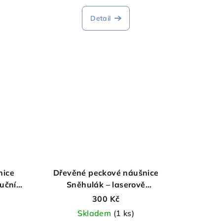
Detail
nice
Dřevěné peckové náušnice
ruční
Sněhulák – laserově
gravírované, ruční výroba
300 Kč
Skladem
(1 ks)