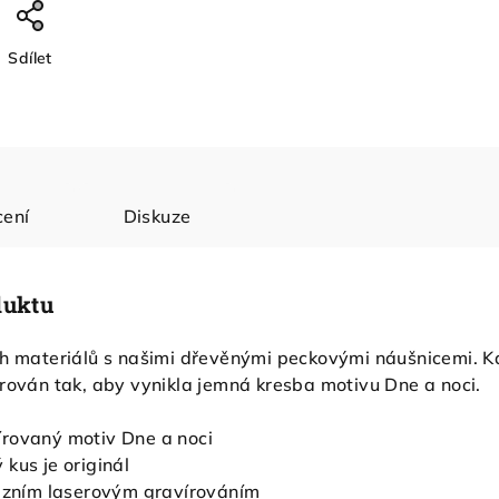
Sdílet
ení
Diskuze
duktu
ch materiálů s našimi dřevěnými peckovými náušnicemi. K
rován tak, aby vynikla jemná kresba motivu Dne a noci.
írovaný motiv Dne a noci
 kus je originál
ecizním laserovým gravírováním