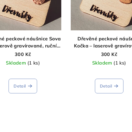
né peckové náušnice Sova
Dřevěné peckové náuš
serově gravírované, ruční
Kočka – laserově gravír
výroba
ruční výroba
300 Kč
300 Kč
Skladem
(1 ks)
Skladem
(1 ks)
Detail
Detail