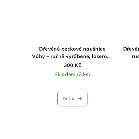
Dřevěné peckové náušnice
Dřevěn
Váhy – ručně vyráběné, laserově
ru
gravírované
300 Kč
Skladem
(3 ks)
Detail