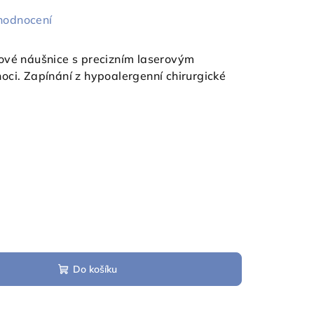
hodnocení
ové náušnice s precizním laserovým
oci. Zapínání z hypoalergenní chirurgické
Do košíku