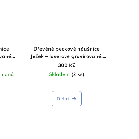
nice
Dřevěné peckové náušnice
ované a
Ježek – laserově gravírované,
ba
ruční výroba
300 Kč
ch dnů
Skladem
(2 ks)
Detail