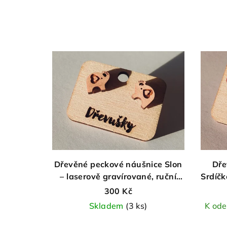
Dřevěné peckové náušnice Slon
Dře
– laserově gravírované, ruční
Srdíčk
výroba
b
300 Kč
Skladem
(3 ks)
K ode