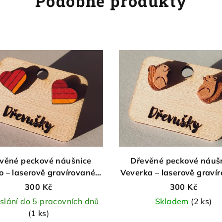
Podobné produkty
věné peckové náušnice
Dřevěné peckové náuš
o – laserově gravírované a
Veverka – laserově graví
arvené, ruční výroba
ruční výroba
300 Kč
300 Kč
slání do 5 pracovních dnů
Skladem
(2 ks)
(1 ks)