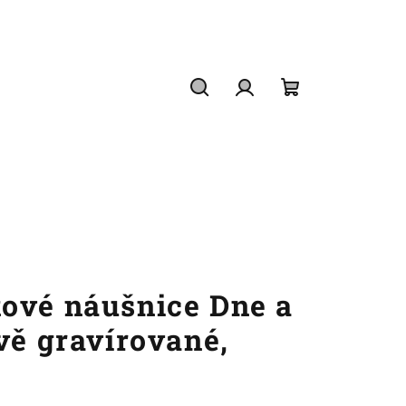
Hledat
Přihlášení
Nákupní
košík
ové náušnice Dne a
vě gravírované,