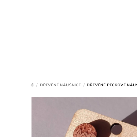
Přejít
na
obsah
/
DŘEVĚNÉ NÁUŠNICE
/
DŘEVĚNÉ PECKOVÉ NÁUŠ
DOMŮ