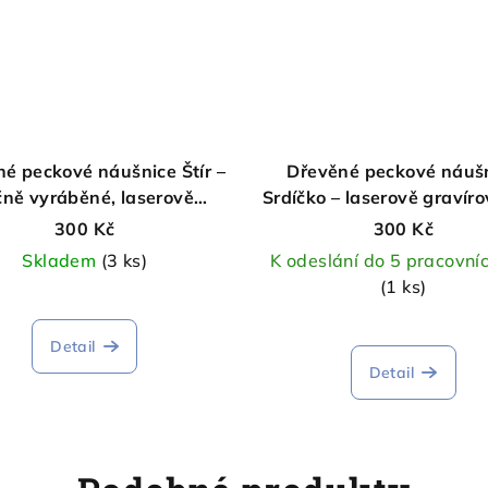
é peckové náušnice Štír –
Dřevěné peckové náuš
čně vyráběné, laserově
Srdíčko – laserově gravír
gravírované
barvené, ruční výro
300 Kč
300 Kč
Skladem
(3 ks)
K odeslání do 5 pracovní
(1 ks)
Detail
Detail