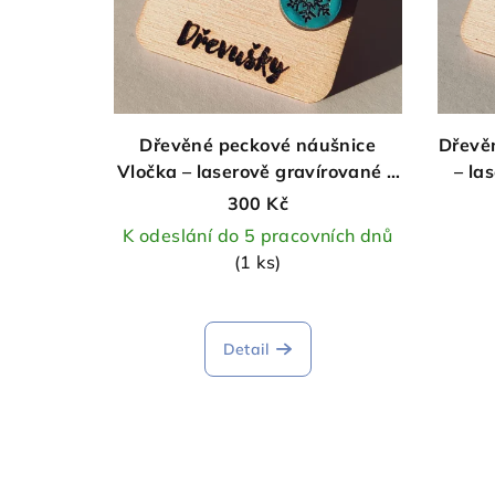
Dřevěné peckové náušnice
Dřevě
Vločka – laserově gravírované a
– la
barvené, ruční výroba
300 Kč
K odeslání do 5 pracovních dnů
(1 ks)
Detail