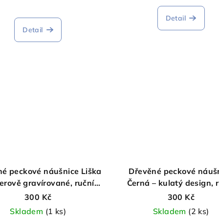
Detail
Detail
é peckové náušnice Liška
Dřevěné peckové náuš
serově gravírované, ruční
Černá – kulatý design, 
výroba
výroba
300 Kč
300 Kč
Skladem
(1 ks)
Skladem
(2 ks)