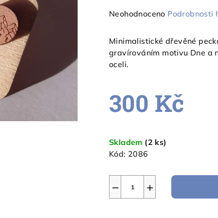
Průměrné
Neohodnoceno
Podrobnosti 
hodnocení
produktu
Minimalistické dřevěné peck
je
gravírováním motivu Dne a n
0,0
oceli.
z
5
300 Kč
hvězdiček.
Měrná
cena:
Skladem
(2 ks)
Kód:
2086
−
+