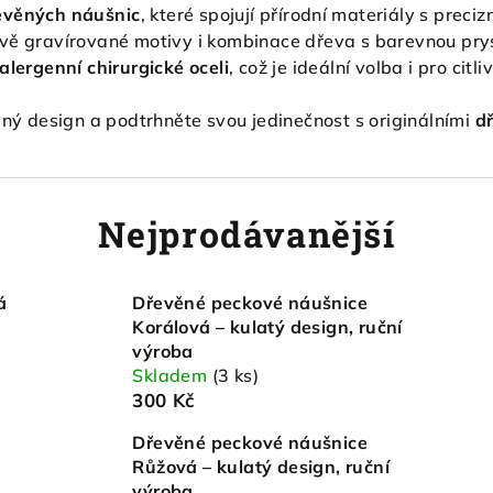
evěných náušnic
, které spojují přírodní materiály s prec
ově gravírované motivy i kombinace dřeva s barevnou prys
lergenní chirurgické oceli
, což je ideální volba i pro citliv
ený design a podtrhněte svou jedinečnost s originálními
d
Nejprodávanější
á
Dřevěné peckové náušnice
Korálová – kulatý design, ruční
výroba
Skladem
(3 ks)
300 Kč
Dřevěné peckové náušnice
Růžová – kulatý design, ruční
výroba