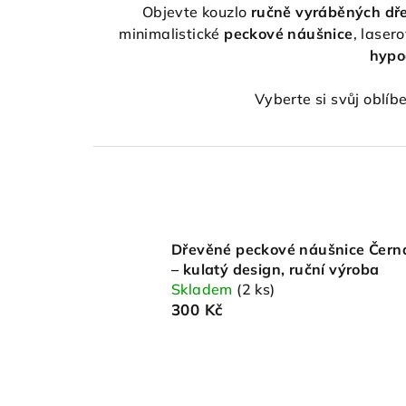
Objevte kouzlo
ručně vyráběných dř
minimalistické
peckové náušnice
, laser
hypoa
Vyberte si svůj oblíb
Dřevěné peckové náušnice Čern
– kulatý design, ruční výroba
Skladem
(2 ks)
300 Kč