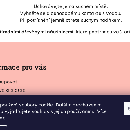
i
Uchovávejte je na suchém místě.
s
Vyhněte se dlouhodobému kontaktu s vodou.
u
Při potřísnění jemně otřete suchým hadříkem.
řírodními dřevěnými náušnicemi
, které podtrhnou vaši ori
rmace pro vás
kupovat
va a platba
t
používá soubory cookie. Dalším procházením
dní podmínky
 vyjadřujete souhlas s jejich používáním.. Více
a osobních údajů
zde
.