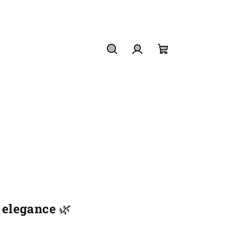
Hledat
Přihlášení
Nákupní
košík
 elegance
🌿