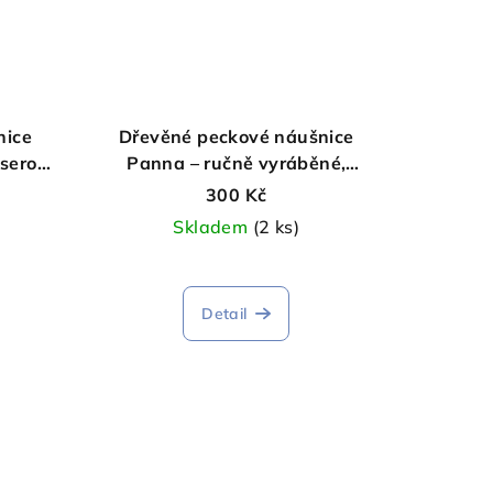
nice
Dřevěné peckové náušnice
aserově
Panna – ručně vyráběné,
laserově gravírované
300 Kč
Skladem
(2 ks)
Detail