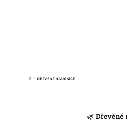
Přejít
na
obsah
/
DŘEVĚNÉ NÁUŠNICE
DOMŮ
🌿
Dřevěné 