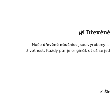
🌿 Dřevěné
Naše
dřevěné náušnice
jsou vyrobeny s 
životnost. Každý pár je originál, ať už se j
✔
Ši