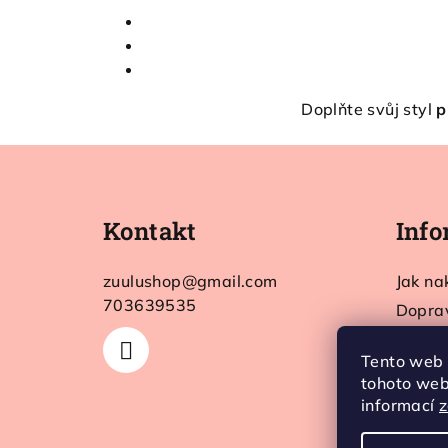
Doplňte svůj styl
p
Z
á
Kontakt
Info
p
a
zuulushop
@
gmail.com
Jak na
t
703639535
Dopra
Kontak
í
Tento web 
Obcho
tohoto webu
Ochran
informací