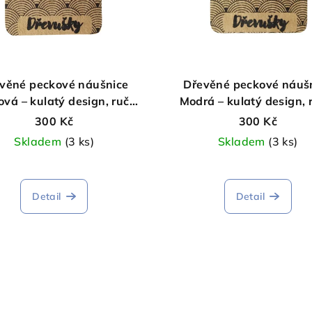
věné peckové náušnice
Dřevěné peckové náuš
ová – kulatý design, ruční
Modrá – kulatý design, 
výroba
výroba
300 Kč
300 Kč
Skladem
(3 ks)
Skladem
(3 ks)
Detail
Detail