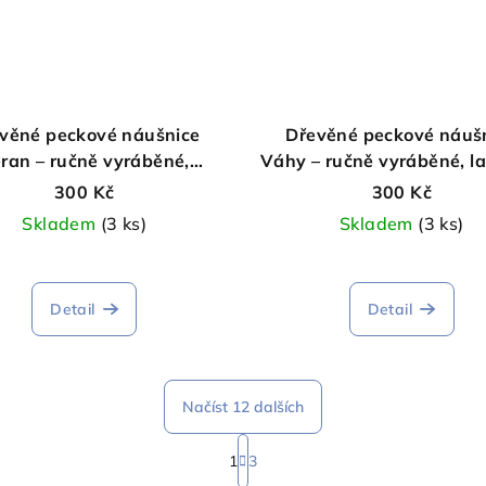
věné peckové náušnice
Dřevěné peckové náuš
ran – ručně vyráběné,
Váhy – ručně vyráběné, l
laserově gravírované
gravírované
300 Kč
300 Kč
Skladem
(3 ks)
Skladem
(3 ks)
Detail
Detail
Načíst 12 dalších
S
1
3
t