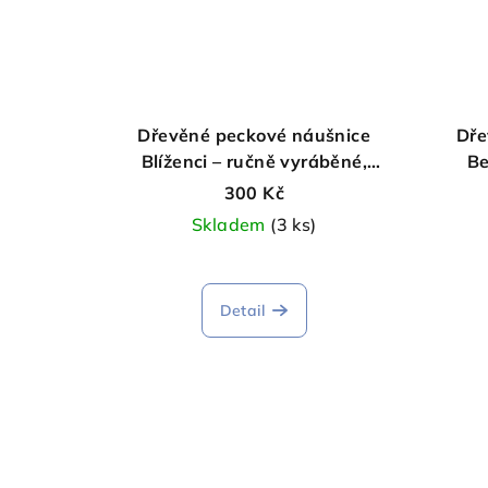
Dřevěné peckové náušnice
Dře
Blíženci – ručně vyráběné,
Be
laserově gravírované
300 Kč
Skladem
(3 ks)
Detail