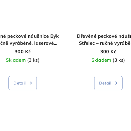
né peckové náušnice Býk
Dřevěné peckové náuš
učně vyráběné, laserově
Střelec – ručně vyrábě
gravírované
laserově gravírovan
300 Kč
300 Kč
Skladem
(3 ks)
Skladem
(3 ks)
Detail
Detail