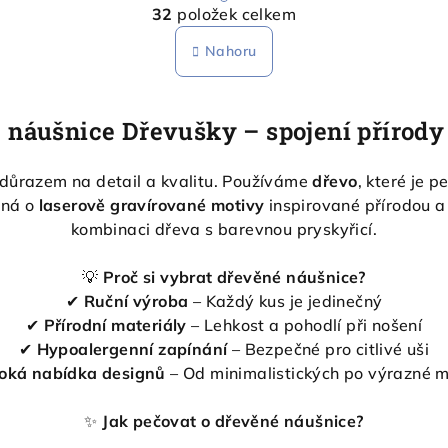
O
r
32
položek celkem
v
á
n
Nahoru
l
k
á
o
d
v
 náušnice Dřevušky – spojení přírody
a
á
c
n
důrazem na detail a kvalitu. Používáme
dřevo
, které je 
í
í
edná o
laserově gravírované motivy
inspirované přírodou a
p
kombinaci dřeva s barevnou pryskyřicí.
r
v
💡
Proč si vybrat dřevěné náušnice?
✔
Ruční výroba
– Každý kus je jedinečný
k
✔
Přírodní materiály
– Lehkost a pohodlí při nošení
y
✔
Hypoalergenní zapínání
– Bezpečné pro citlivé uši
v
roká nabídka designů
– Od minimalistických po výrazné m
ý
p
✨
Jak pečovat o dřevěné náušnice?