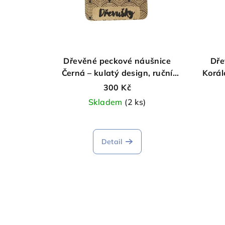
i
o
s
d
p
u
r
k
Dřevěné peckové náušnice
Dře
Černá – kulatý design, ruční
Korál
o
t
výroba
300 Kč
d
ů
Skladem
(2 ks)
u
k
Detail
t
ů