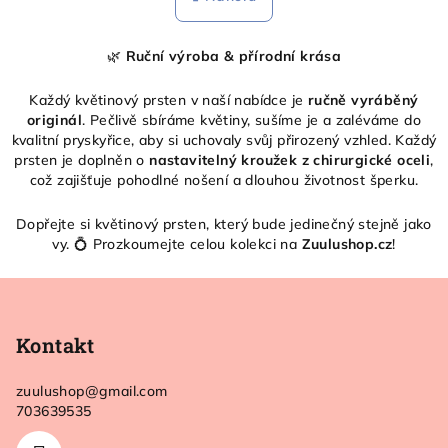
k
á
o
d
v
🌿
Ruční výroba & přírodní krása
a
á
n
c
í
Každý květinový prsten v naší nabídce je
ručně vyráběný
í
originál
. Pečlivě sbíráme květiny, sušíme je a zaléváme do
p
kvalitní pryskyřice, aby si uchovaly svůj přirozený vzhled. Každý
r
prsten je doplněn o
nastavitelný kroužek z chirurgické oceli
,
v
což zajišťuje pohodlné nošení a dlouhou životnost šperku.
k
y
Dopřejte si květinový prsten, který bude jedinečný stejně jako
v
vy. 💍 Prozkoumejte celou kolekci na
Zuulushop.cz
!
ý
Z
p
i
á
s
p
Kontakt
u
a
zuulushop
@
gmail.com
t
703639535
í