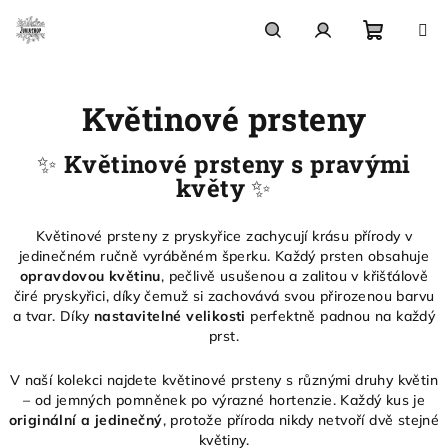
Přejít
na
obsah
Nákupn
Hledat
Přihlášení
Květinové prsteny
košík
✨
Květinové prsteny s pravými
květy
✨
Květinové prsteny z pryskyřice zachycují krásu přírody v
jedinečném ručně vyráběném šperku. Každý prsten obsahuje
opravdovou květinu
, pečlivě usušenou a zalitou v křišťálově
čiré pryskyřici, díky čemuž si zachovává svou přirozenou barvu
a tvar. Díky
nastavitelné velikosti
perfektně padnou na každý
prst.
V naší kolekci najdete květinové prsteny s různými druhy květin
– od jemných pomněnek po výrazné hortenzie. Každý kus je
originální a jedinečný
, protože příroda nikdy netvoří dvě stejné
květiny.