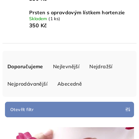
Prsten s opravdovým lístkem hortenzie
Skladem
(1 ks)
350 Kč
Ř
a
Doporučujeme
Nejlevnější
Nejdražší
z
e
Nejprodávanější
Abecedně
n
í
p
Otevřít filtr
r
V
o
ý
d