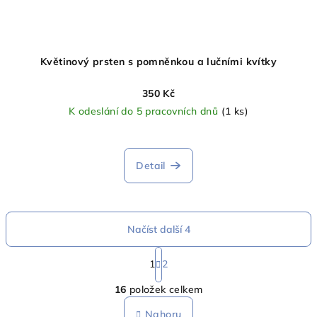
Květinový prsten s pomněnkou a lučními kvítky
350 Kč
K odeslání do 5 pracovních dnů
(1 ks)
Detail
Načíst další 4
S
t
1
2
O
r
16
položek celkem
á
v
n
l
Nahoru