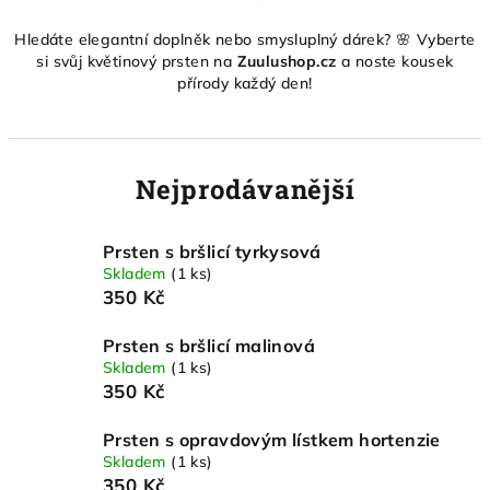
Hledáte elegantní doplněk nebo smysluplný dárek? 🌸 Vyberte
si svůj květinový prsten na
Zuulushop.cz
a noste kousek
přírody každý den!
Nejprodávanější
Prsten s bršlicí tyrkysová
Skladem
(1 ks)
350 Kč
Prsten s bršlicí malinová
Skladem
(1 ks)
350 Kč
Prsten s opravdovým lístkem hortenzie
Skladem
(1 ks)
350 Kč