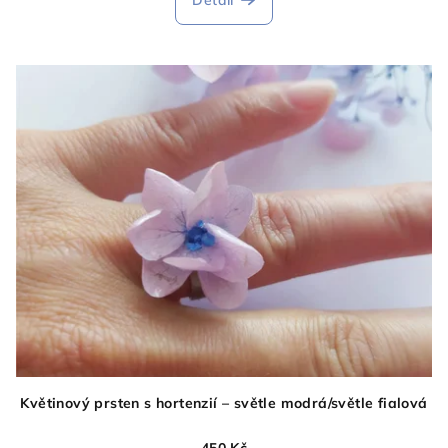
je
5,0
z
5
hvězdiček.
Květinový prsten s hortenzií – světle modrá/světle fialová