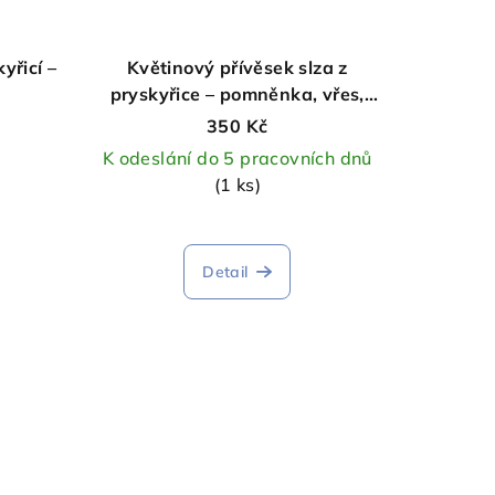
yřicí –
Květinový přívěsek slza z
pryskyřice – pomněnka, vřes,
broom bloom a kapradí
350 Kč
K odeslání do 5 pracovních dnů
(1 ks)
Detail