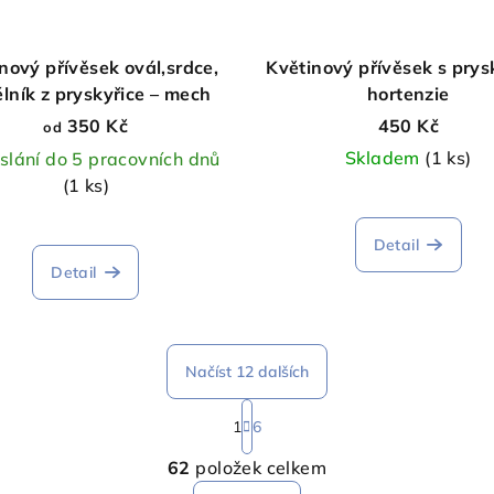
nový přívěsek ovál,srdce,
Květinový přívěsek s prysk
lník z pryskyřice – mech
hortenzie
350 Kč
450 Kč
od
Skladem
(1 ks)
slání do 5 pracovních dnů
(1 ks)
Detail
Detail
Načíst 12 dalších
S
1
6
t
O
r
62
položek celkem
v
á