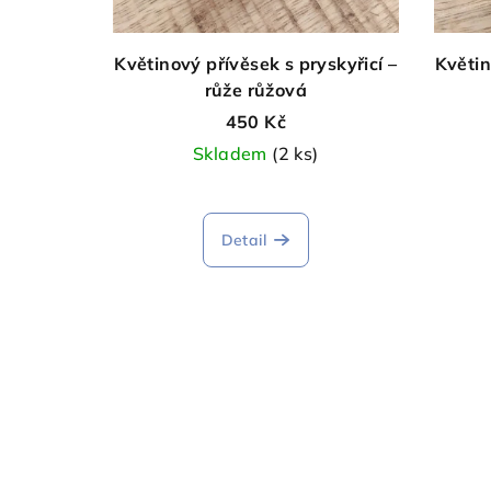
p
u
r
k
Květinový přívěsek s pryskyřicí –
Květin
růže růžová
o
t
450 Kč
d
ů
Skladem
(2 ks)
u
Průměrné
hodnocení
k
Detail
produktu
t
je
5,0
ů
z
5
hvězdiček.