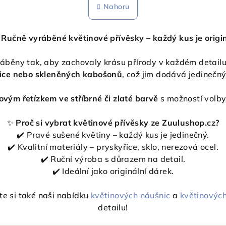
n
Nahoru
l
k
á
o
d
 Ručně vyráběné květinové přívěsky – každý kus je origi
v
a
á
ráběny tak, aby zachovaly krásu přírody v každém detailu
c
n
ice nebo skleněných kabošonů
, což jim dodává jedinečný
í
í
p
ovým řetízkem ve stříbrné či zlaté barvě
s možností volby
r
v
✨
Proč si vybrat květinové přívěsky ze Zuulushop.cz?
k
✔️ Pravé sušené květiny – každý kus je jedinečný.
✔️ Kvalitní materiály – pryskyřice, sklo, nerezová ocel.
y
✔️ Ruční výroba s důrazem na detail.
v
✔️ Ideální jako originální dárek.
ý
p
e si také naši nabídku
květinových náušnic
a
květinovýc
i
detailu!
s