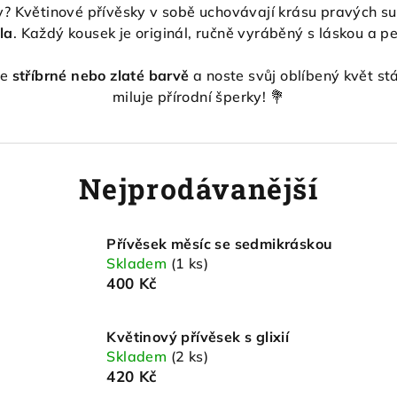
? Květinové přívěsky v sobě uchovávají krásu pravých suš
la
. Každý kousek je originál, ručně vyráběný s láskou a peč
ve
stříbrné nebo zlaté barvě
a noste svůj oblíbený květ st
miluje přírodní šperky! 💐
Nejprodávanější
Přívěsek měsíc se sedmikráskou
Skladem
(1 ks)
400 Kč
Květinový přívěsek s glixií
Skladem
(2 ks)
420 Kč