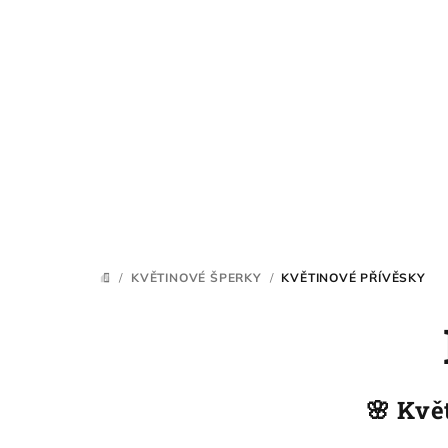
Přejít
na
obsah
/
KVĚTINOVÉ ŠPERKY
/
KVĚTINOVÉ PŘÍVĚSKY
DOMŮ
🌸 Kvě