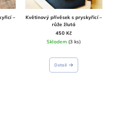
yřicí –
Květinový přívěsek s pryskyřicí –
růže žlutá
450 Kč
Skladem
(3 ks)
í
Detail
.