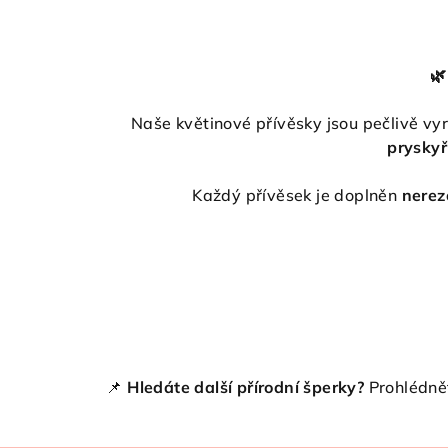
🌿
Naše květinové přívěsky jsou pečlivě vy
pryskyř
Každý přívěsek je doplněn
nerez
📌
Hledáte další přírodní šperky?
Prohlédnět