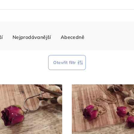
ší
Nejprodávanější
Abecedně
Otevřít filtr