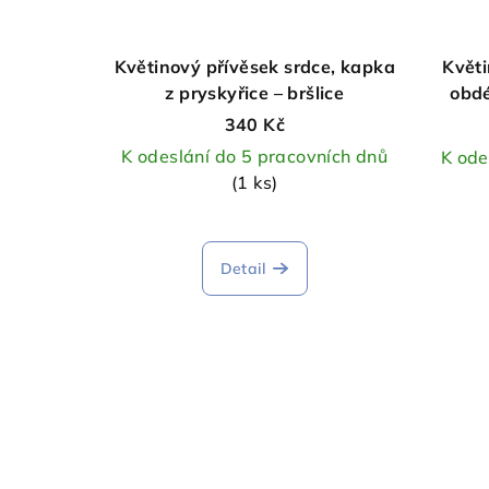
Květinový přívěsek srdce, kapka
Květi
z pryskyřice – bršlice
obdé
340 Kč
K odeslání do 5 pracovních dnů
K ode
(1 ks)
Detail