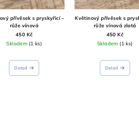
ový přívěsek s pryskyřicí –
Květinový přívěsek s prysk
růže vínová
růže vínová zlatá
450 Kč
450 Kč
Skladem
(1 ks)
Skladem
(1 ks)
Průměrné
Průměrné
hodnocení
hodnocen
Detail
Detail
produktu
produktu
je
je
5,0
5,0
z
z
5
5
hvězdiček.
hvězdiček