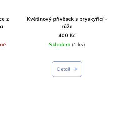
ce z
Květinový přívěsek s pryskyřicí –
na
růže
400 Kč
pné
Skladem
(1 ks)
Detail