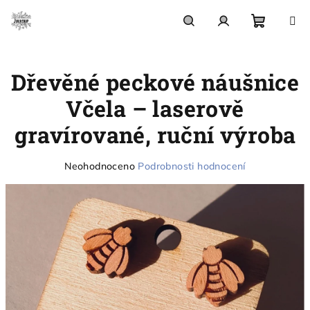
Přejít
na
obsah
Nákupn
Hledat
Přihlášení
Dřevěné peckové náušnice
košík
Včela – laserově
gravírované, ruční výroba
Průměrné
Neohodnoceno
Podrobnosti hodnocení
hodnocení
produktu
je
0,0
z
5
hvězdiček.