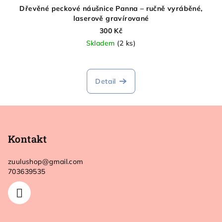
Dřevěné peckové náušnice Panna – ručně vyráběné,
laserově gravírované
300 Kč
Skladem
(2 ks)
Detail
Z
á
p
Kontakt
a
zuulushop
@
gmail.com
t
703639535
í