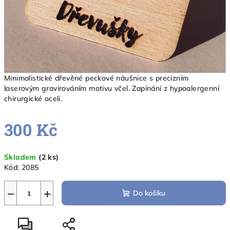
Minimalistické dřevěné peckové náušnice s precizním
laserovým gravírováním motivu včel. Zapínání z hypoalergenní
chirurgické oceli.
300 Kč
Měrná
Skladem
(2 ks)
cena:
Kód:
2085
−
+
Do košíku