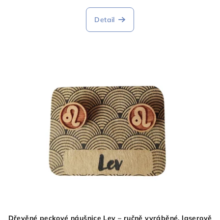
Detail
Dřevěné peckové náušnice Lev – ručně vyráběné, laserově