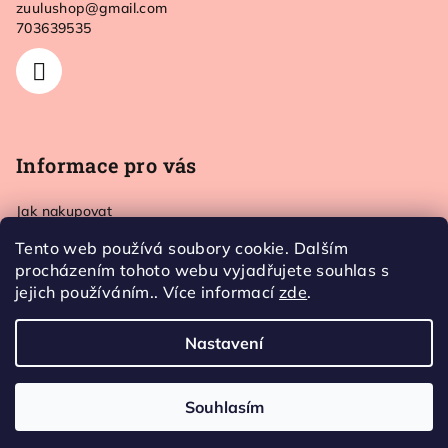
zuulushop
@
gmail.com
t
703639535
í
Informace pro vás
Jak nakupovat
Doprava a platba
Tento web používá soubory cookie. Dalším
Kontakt
procházením tohoto webu vyjadřujete souhlas s
Obchodní podmínky
jejich používáním.. Více informací
zde
.
Ochrana osobních údajů
Nastavení
Copyright 2026
Zuulushop
. Všechna práva vyhrazena.
Souhlasím
Vytvořil Shoptet