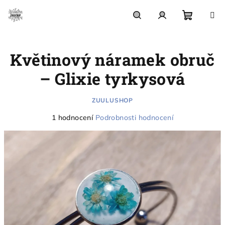
Přejít
na
obsah
Nákupn
Hledat
Přihlášení
Květinový náramek obruč
košík
– Glixie tyrkysová
ZUULUSHOP
Průměrné
1 hodnocení
Podrobnosti hodnocení
hodnocení
produktu
je
5,0
z
5
hvězdiček.