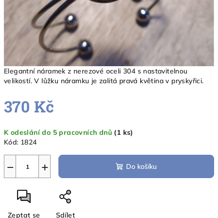
Elegantní náramek z nerezové oceli 304 s nastavitelnou
velikostí. V lůžku náramku je zalitá pravá květina v pryskyřici.
370 Kč
Měrná
K odeslání do 5 pracovních dnů
(1 ks)
cena:
Kód:
1824
−
+
Do košíku
Zeptat se
Sdílet