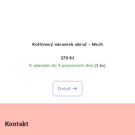
Květinový náramek obruč – Mech
370 Kč
K odeslání do 5 pracovních dnů
(1 ks)
Průměrné
hodnocení
produktu
Detail
je
5,0
Z
z
5
á
hvězdiček.
p
Kontakt
a