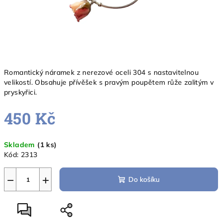
Romantický náramek z nerezové oceli 304 s nastavitelnou
velikostí. Obsahuje přívěšek s pravým poupětem růže zalitým v
pryskyřici.
450 Kč
Měrná
Skladem
(1 ks)
cena:
Kód:
2313
−
+
Do košíku