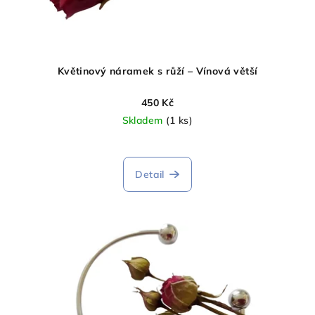
Květinový náramek s růží – Vínová větší
450 Kč
Skladem
(1 ks)
Průměrné
hodnocení
produktu
Detail
je
5,0
z
5
hvězdiček.