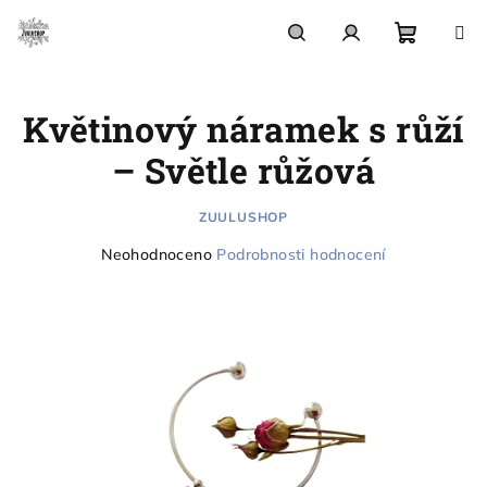
Přejít
na
obsah
Nákupn
Hledat
Přihlášení
Květinový náramek s růží
košík
– Světle růžová
ZUULUSHOP
Průměrné
Neohodnoceno
Podrobnosti hodnocení
hodnocení
produktu
je
0,0
z
5
hvězdiček.