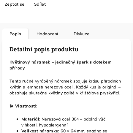
Zeptat se
Sdílet
Popis
Hodnocení
Diskuze
Detailní popis produktu
Květinový náramek – jedinečný šperk s dotekem
přírody
Tento ručně vyráběný náramek spojuje krásu přírodních
květin s jemností nerezové oceli. Každý kus je originál –
obsahuje skutečné květiny zalité v křišťálové pryskyřici.
💫 Vlastnosti:
Materiál:
Nerezová ocel 304 – odolná vůči
vlhkosti, hypoalergenní
Velikost náramku:
60 × 64 mm, snadno se