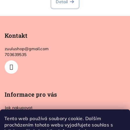
Detail
Z
á
p
Kontakt
a
zuulushop
@
gmail.com
t
703639535
í
Informace pro vás
Jak nakupovat
Doprava a platba
Tento web používá soubory cookie. Dalším
Kontakt
procházením tohoto webu vyjadřujete souhlas s
Obchodní podmínky