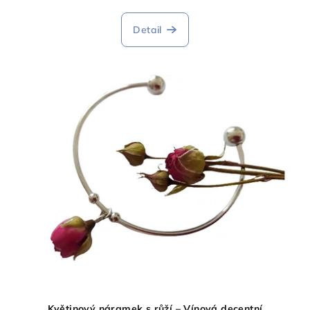
Detail
Květinový náramek s růží – Vínová decentní