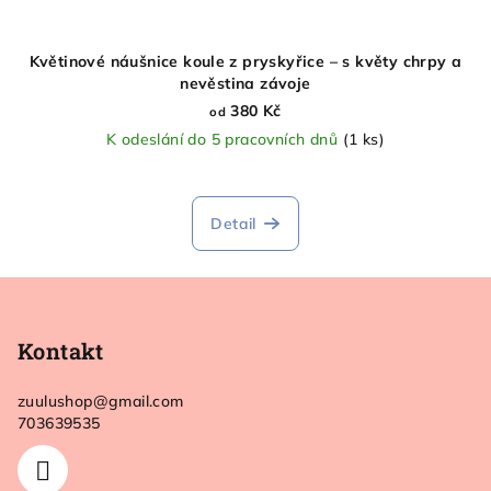
Květinové náušnice koule z pryskyřice – s květy chrpy a
nevěstina závoje
380 Kč
od
K odeslání do 5 pracovních dnů
(1 ks)
Detail
Z
á
p
Kontakt
a
zuulushop
@
gmail.com
t
703639535
í