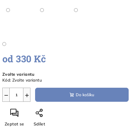
od
330 Kč
Měrná
Zvolte variantu
cena:
Kód:
Zvolte variantu
−
+
Do košíku
Zeptat se
Sdílet