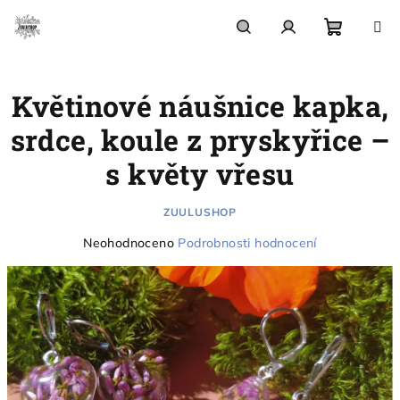
Přejít
na
obsah
Nákupn
Hledat
Přihlášení
Květinové náušnice kapka,
košík
srdce, koule z pryskyřice –
s květy vřesu
ZUULUSHOP
Průměrné
Neohodnoceno
Podrobnosti hodnocení
hodnocení
produktu
je
0,0
z
5
hvězdiček.