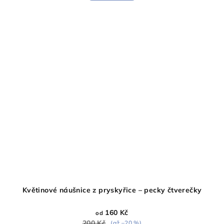
Květinové náušnice z pryskyřice – pecky čtverečky
160 Kč
od
200 Kč
(až –20 %)