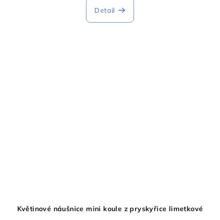
produktu
Detail
je
5,0
z
5
hvězdiček.
Květinové náušnice mini koule z pryskyřice limetkové