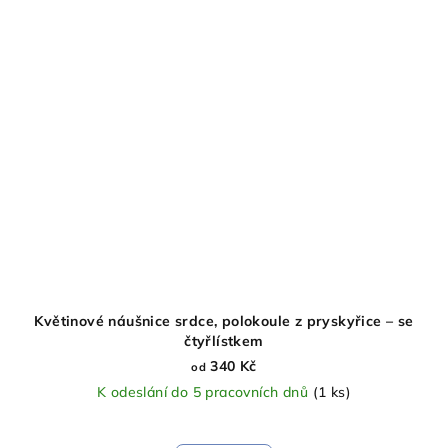
Květinové náušnice srdce, polokoule z pryskyřice – se
čtyřlístkem
340 Kč
od
K odeslání do 5 pracovních dnů
(1 ks)
Průměrné
hodnocení