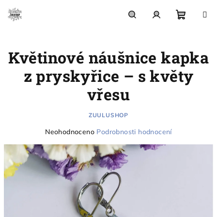
Přejít
na
obsah
Nákupn
Hledat
Přihlášení
Květinové náušnice kapka
košík
z pryskyřice – s květy
vřesu
ZUULUSHOP
Průměrné
Neohodnoceno
Podrobnosti hodnocení
hodnocení
produktu
je
0,0
z
5
hvězdiček.