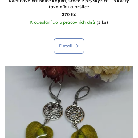
Květinové náušnice kapka, srdce z pryskyřice – s květy
tavolníku a bršlice
370 Kč
K odeslání do 5 pracovních dnů
(1 ks)
Detail