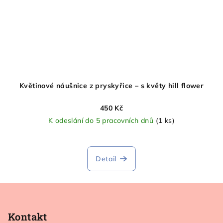
Květinové náušnice z pryskyřice – s květy hill flower
450 Kč
K odeslání do 5 pracovních dnů
(1 ks)
Detail
Z
á
p
Kontakt