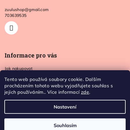
a
zuulushop
@
gmail.com
t
703639535
í
Informace pro vás
Jak nakupovat
Doprava a platba
Tento web používá soubory cookie. Dalším
Kontakt
procházením tohoto webu vyjadřujete souhlas s
Obchodní podmínky
jejich používáním.. Více informací
zde
.
Ochrana osobních údajů
Nastavení
Copyright 2026
Zuulushop
. Všechna práva vyhrazena.
Souhlasím