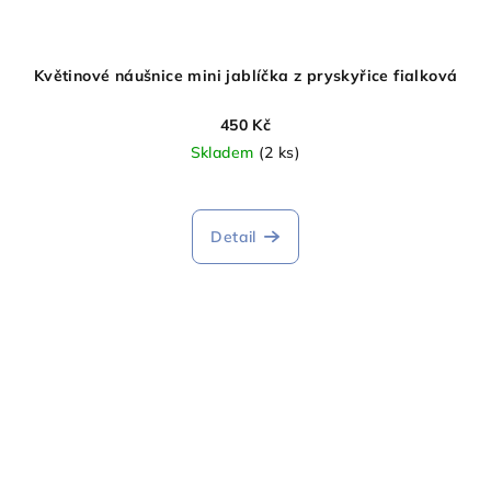
Květinové náušnice mini jablíčka z pryskyřice fialková
450 Kč
Skladem
(2 ks)
Detail