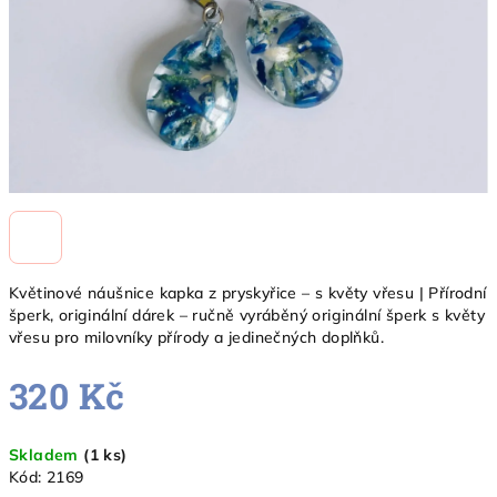
Květinové náušnice kapka z pryskyřice – s květy vřesu | Přírodní
šperk, originální dárek – ručně vyráběný originální šperk s květy
vřesu pro milovníky přírody a jedinečných doplňků.
320 Kč
Měrná
Skladem
(1 ks)
cena:
Kód:
2169