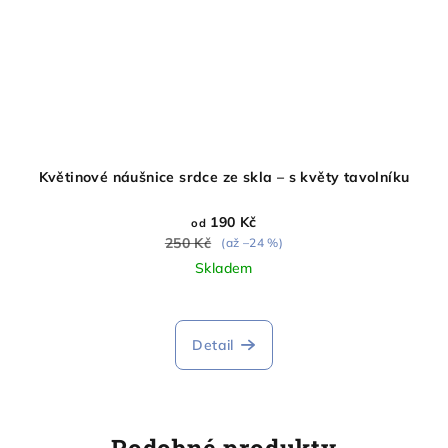
Květinové náušnice srdce ze skla – s květy tavolníku
190 Kč
od
250 Kč
(až –24 %)
Skladem
Průměrné
hodnocení
produktu
Detail
je
5,0
z
5
hvězdiček.
Podobné produkty