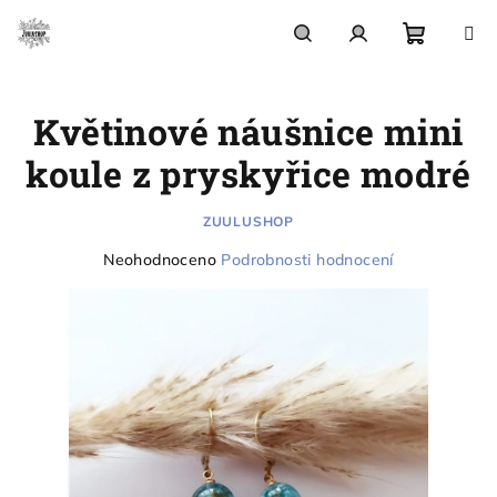
Přejít
na
obsah
Nákupn
Hledat
Přihlášení
Květinové náušnice mini
košík
koule z pryskyřice modré
ZUULUSHOP
Průměrné
Neohodnoceno
Podrobnosti hodnocení
hodnocení
produktu
je
0,0
z
5
hvězdiček.