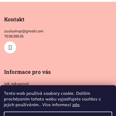
Z
á
p
Kontakt
a
zuulushop
@
gmail.com
t
703639535
í
Informace pro vás
Jak nakupovat
Doprava a platba
Tento web používá soubory cookie. Dalším
Kontakt
procházením tohoto webu vyjadřujete souhlas s
Obchodní podmínky
jejich používáním.. Více informací
zde
.
Ochrana osobních údajů