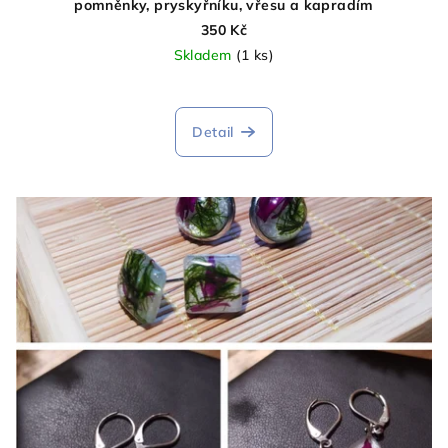
pomněnky, pryskyřníku, vřesu a kapradím
350 Kč
Skladem
(1 ks)
Průměrné
hodnocení
produktu
Detail
je
5,0
z
5
hvězdiček.