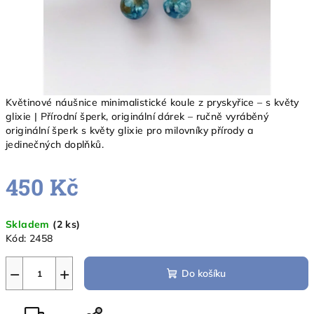
Květinové náušnice minimalistické koule z pryskyřice – s květy
glixie | Přírodní šperk, originální dárek – ručně vyráběný
originální šperk s květy glixie pro milovníky přírody a
jedinečných doplňků.
450 Kč
Měrná
Skladem
(2 ks)
cena:
Kód:
2458
−
+
Do košíku