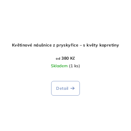
Květinové náušnice z pryskyřice – s květy kopretiny
380 Kč
od
Skladem
(1 ks)
Průměrné
hodnocení
produktu
Detail
je
5,0
z
5
hvězdiček.