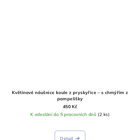
Květinové náušnice koule z pryskyřice – s chmýřím z
pampelišky
450 Kč
K odeslání do 5 pracovních dnů
(2 ks)
Detail