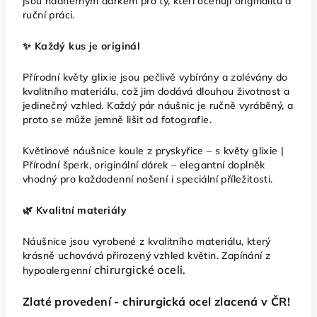
jsou nádherným dárkem pro ty, kteří oceňují originalitu a
ruční práci.
✨ Každý kus je originál
Přírodní květy glixie jsou pečlivě vybírány a zalévány do
kvalitního materiálu, což jim dodává dlouhou životnost a
jedinečný vzhled. Každý pár náušnic je ručně vyráběný, a
proto se může jemně lišit od fotografie.
Květinové náušnice koule z pryskyřice – s květy glixie |
Přírodní šperk, originální dárek – elegantní doplněk
vhodný pro každodenní nošení i speciální příležitosti.
🌿 Kvalitní materiály
Náušnice jsou vyrobené z kvalitního materiálu, který
krásně uchovává přirozený vzhled květin. Zapínání z
chirurgické oceli.
hypoalergenní
Zlaté provedení - chirurgická ocel zlacená v ČR!