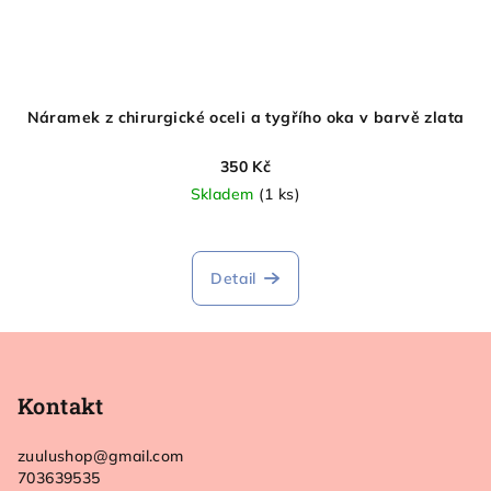
Náramek z chirurgické oceli a tygřího oka v barvě zlata
350 Kč
Skladem
(1 ks)
Detail
Z
á
p
Kontakt
a
zuulushop
@
gmail.com
t
703639535