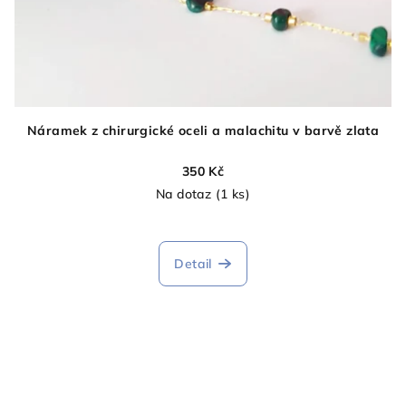
Náramek z chirurgické oceli a malachitu v barvě zlata
350 Kč
Na dotaz
(1 ks)
Průměrné
hodnocení
produktu
Detail
je
5,0
z
5
hvězdiček.