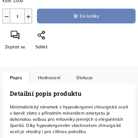
Kód:
2300
−
+
Do košíku
Zeptat se
Sdílet
Popis
Hodnocení
Diskuze
Detailní popis produktu
Minimalistický náramek z hypoalergenní chirurgické oceli
v barvě zlata s přírodním minerálem ametystu je
dokonalou volbou pro milovníky jemných a elegantních
šperků. Díky hypoalergenním vlastnostem chirurgické
oceli je vhodný i pro citlivou pokožku.