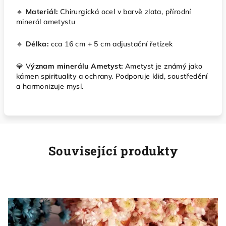
🔹
Materiál:
Chirurgická ocel v barvě zlata, přírodní
minerál ametystu
🔹
Délka:
cca 16 cm + 5 cm adjustační řetízek
💎 V
ýznam minerálu Ametyst:
Ametyst je známý jako
kámen spirituality a ochrany. Podporuje klid, soustředění
a harmonizuje mysl.
Související produkty