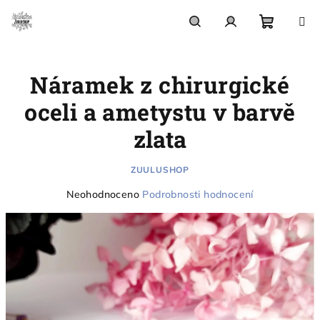
Přejít
na
obsah
Nákupn
Hledat
Přihlášení
Náramek z chirurgické
košík
oceli a ametystu v barvě
zlata
ZUULUSHOP
Průměrné
Neohodnoceno
Podrobnosti hodnocení
hodnocení
produktu
je
0,0
z
5
hvězdiček.