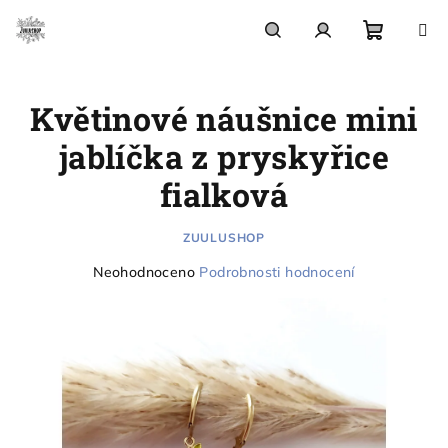
Přejít
na
obsah
Nákupn
Hledat
Přihlášení
Květinové náušnice mini
košík
jablíčka z pryskyřice
fialková
ZUULUSHOP
Průměrné
Neohodnoceno
Podrobnosti hodnocení
hodnocení
produktu
je
0,0
z
5
hvězdiček.