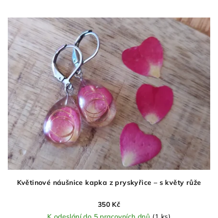
Květinové náušnice kapka z pryskyřice – s květy růže
350 Kč
K odeslání do 5 pracovních dnů
(1 ks)