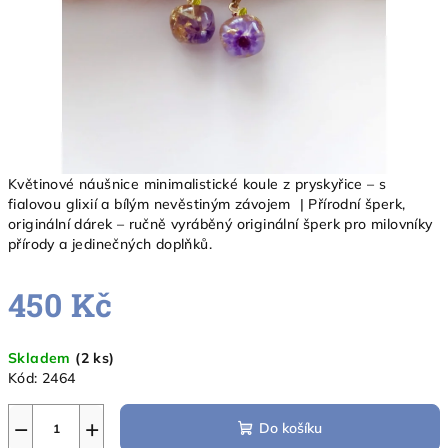
Květinové náušnice minimalistické koule z pryskyřice – s
fialovou glixií a bílým nevěstiným závojem | Přírodní šperk,
originální dárek – ručně vyráběný originální šperk pro milovníky
přírody a jedinečných doplňků.
450 Kč
Měrná
Skladem
(2 ks)
cena:
Kód:
2464
−
+
Do košíku