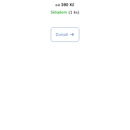
380 Kč
od
Skladem
(1 ks)
Průměrné
hodnocení
produktu
Detail
je
5,0
z
5
hvězdiček.