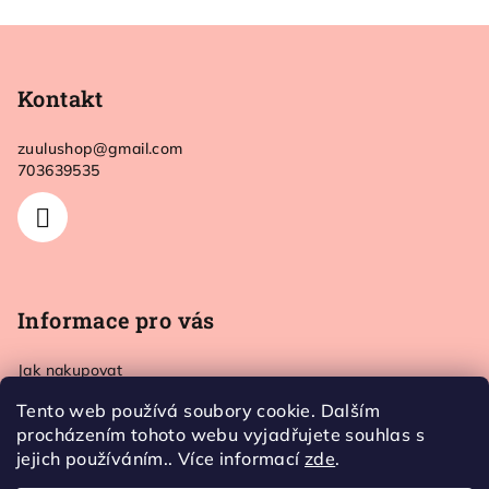
Z
á
p
Kontakt
a
zuulushop
@
gmail.com
t
703639535
í
Informace pro vás
Jak nakupovat
Doprava a platba
Tento web používá soubory cookie. Dalším
Kontakt
procházením tohoto webu vyjadřujete souhlas s
Obchodní podmínky
jejich používáním.. Více informací
zde
.
Ochrana osobních údajů