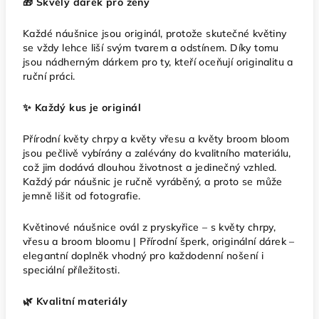
🎁 Skvělý dárek pro ženy
Každé náušnice jsou originál, protože skutečné květiny
se vždy lehce liší svým tvarem a odstínem. Díky tomu
jsou nádherným dárkem pro ty, kteří oceňují originalitu a
ruční práci.
✨ Každý kus je originál
Přírodní květy chrpy a květy vřesu a květy broom bloom
jsou pečlivě vybírány a zalévány do kvalitního materiálu,
což jim dodává dlouhou životnost a jedinečný vzhled.
Každý pár náušnic je ručně vyráběný, a proto se může
jemně lišit od fotografie.
Květinové náušnice ovál z pryskyřice – s květy chrpy,
vřesu a broom bloomu | Přírodní šperk, originální dárek –
elegantní doplněk vhodný pro každodenní nošení i
speciální příležitosti.
🌿 Kvalitní materiály