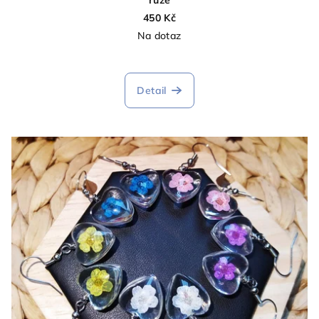
450 Kč
Na dotaz
Průměrné
hodnocení
produktu
Detail
je
5,0
z
5
hvězdiček.