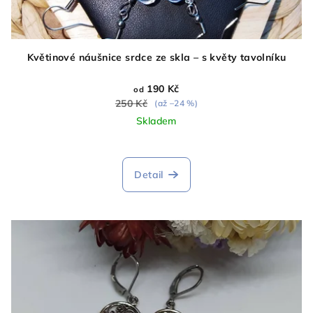
Květinové náušnice srdce ze skla – s květy tavolníku
190 Kč
od
250 Kč
(až –24 %)
Skladem
Průměrné
hodnocení
produktu
Detail
je
5,0
z
5
hvězdiček.