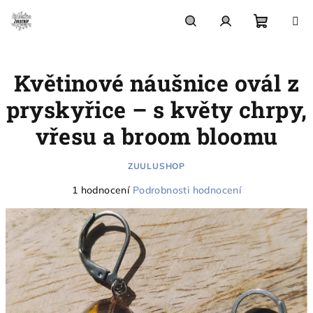
Přejít
na
obsah
Nákupn
Hledat
Přihlášení
Květinové náušnice ovál z
košík
pryskyřice – s květy chrpy,
vřesu a broom bloomu
ZUULUSHOP
Průměrné
1 hodnocení
Podrobnosti hodnocení
hodnocení
produktu
je
5,0
z
5
hvězdiček.