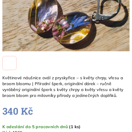
Květinové náušnice ovál z pryskyřice – s květy chrpy, vřesu a
broom bloomu | Přírodní šperk, originální dárek – ručně
vyráběný originální šperk s květy chrpy a květy vřesu a květy
broom bloom pro milovníky přírody a jedinečných doplňků.
340 Kč
Měrná
K odeslání do 5 pracovních dnů
(1 ks)
cena: