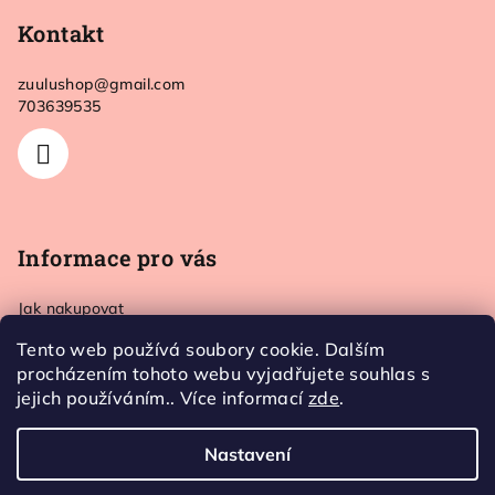
á
p
Kontakt
a
zuulushop
@
gmail.com
t
703639535
í
Informace pro vás
Jak nakupovat
Doprava a platba
Tento web používá soubory cookie. Dalším
Kontakt
procházením tohoto webu vyjadřujete souhlas s
Obchodní podmínky
jejich používáním.. Více informací
zde
.
Ochrana osobních údajů
Nastavení