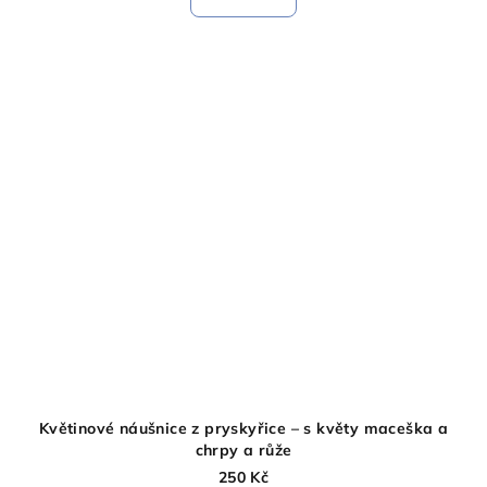
je
5,0
z
5
hvězdiček.
Květinové náušnice z pryskyřice – s květy maceška a
chrpy a růže
250 Kč