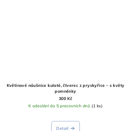
Květinové náušnice kulaté, čtverec z pryskyřice – s květy
pomněnky
300 Kč
K odeslání do 5 pracovních dnů
(1 ks)
Průměrné
hodnocení
produktu
Detail