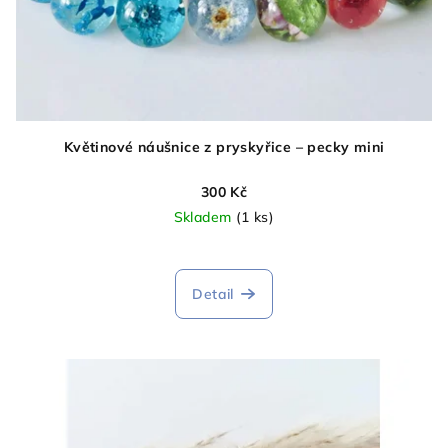
Květinové náušnice z pryskyřice – pecky mini
300 Kč
Skladem
(1 ks)
Detail