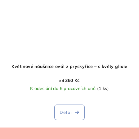
Květinové náušnice ovál z pryskyřice – s květy glixie
350 Kč
od
K odeslání do 5 pracovních dnů
(1 ks)
Detail
Z