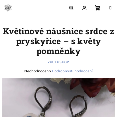
Přejít
na
obsah
Nákupn
Hledat
Přihlášení
Květinové náušnice srdce z
košík
pryskyřice – s květy
pomněnky
ZUULUSHOP
Průměrné
Neohodnoceno
Podrobnosti hodnocení
hodnocení
produktu
je
0,0
z
5
hvězdiček.