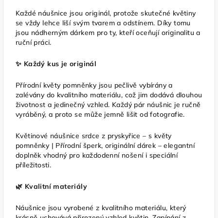
Každé náušnice jsou originál, protože skutečné květiny
se vždy lehce liší svým tvarem a odstínem. Díky tomu
jsou nádherným dárkem pro ty, kteří oceňují originalitu a
ruční práci.
✨ Každý kus je originál
Přírodní květy pomněnky jsou pečlivě vybírány a
zalévány do kvalitního materiálu, což jim dodává dlouhou
životnost a jedinečný vzhled. Každý pár náušnic je ručně
vyráběný, a proto se může jemně lišit od fotografie.
Květinové náušnice srdce z pryskyřice – s květy
pomněnky | Přírodní šperk, originální dárek – elegantní
doplněk vhodný pro každodenní nošení i speciální
příležitosti.
🌿 Kvalitní materiály
Náušnice jsou vyrobené z kvalitního materiálu, který
krásně uchovává přirozený vzhled květin. Zapínání z