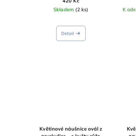
420 Kč
Skladem
(2 ks)
K ode
Detail
Květinové náušnice ovál z
Kvě
pryskyřice – s květy růže
pry