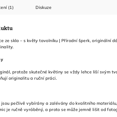
ení (1)
Diskuze
duktu
e ze skla – s květy tavolníku | Přírodní šperk, originální 
inality.
ny
ginál, protože skutečné květiny se vždy lehce liší svým 
ují originalitu a ruční práci.
u jsou pečlivě vybírány a zalévány do kvalitního materiál
ic je ručně vyráběný, a proto se může jemně lišit od fotog