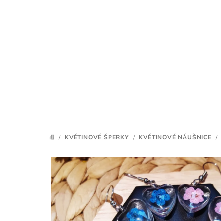
Přejít
na
obsah
/
KVĚTINOVÉ ŠPERKY
/
KVĚTINOVÉ NÁUŠNICE
/
DOMŮ