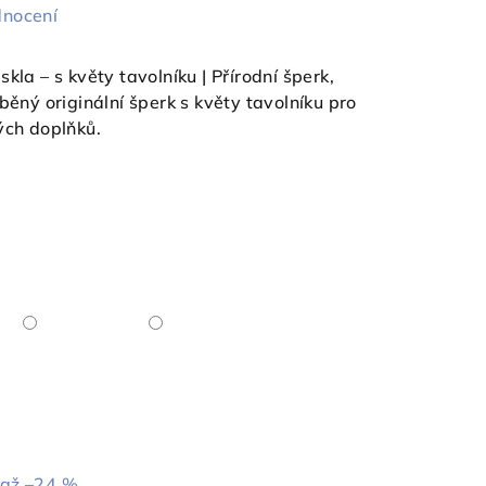
dnocení
kla – s květy tavolníku | Přírodní šperk,
běný originální šperk s květy tavolníku pro
ých doplňků.
až –24 %