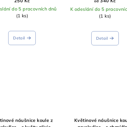
250 Kč
340 Kč
od
slání do 5 pracovních dnů
K odeslání do 5 pracovní
(1 ks)
(1 ks)
Průměrné
hodnocen
Detail
Detail
produktu
je
5,0
z
5
hvězdiček
tinové náušnice koule z
Květinové náušnice kou
skyřice – s květy glixie
pryskyřice – s chmýří