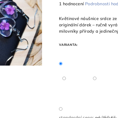
Průměrné
1 hodnocení
Podrobnosti ho
hodnocení
produktu
Květinové náušnice srdce ze s
je
originální dárek – ručně vyrá
5,0
milovníky přírody a jedinečn
z
5
VARIANTA:
hvězdiček.
standardní cena:
od 250 Kč