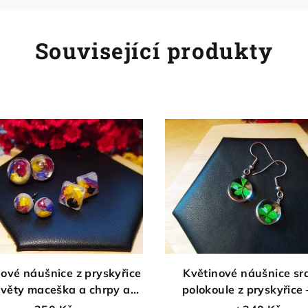
Související produkty
ové náušnice z pryskyřice
Květinové náušnice sr
květy maceška a chrpy a
polokoule z pryskyřice 
růže
čtyřlístkem