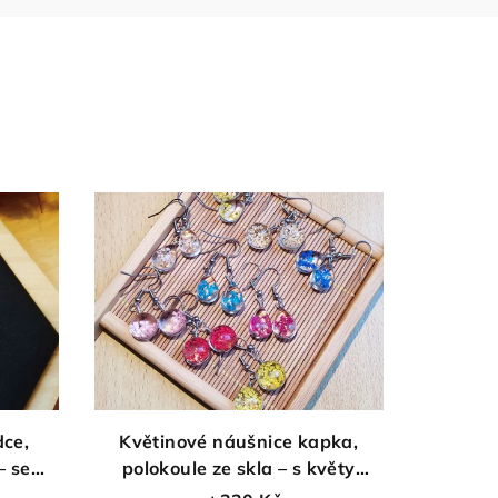
dce,
Květinové náušnice kapka,
– se
polokoule ze skla – s květy
bršlice