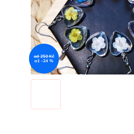
od 250 Kč
až –24 %