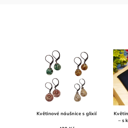
Květinové náušnice s glixií
Květin
– s 