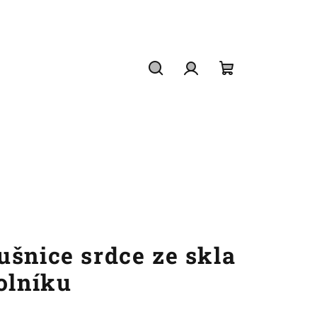
Hledat
Přihlášení
Nákupní
košík
ušnice srdce ze skla
olníku