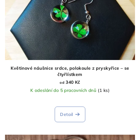
Květinové náušnice srdce, polokoule z pryskyřice – se
čtyřlístkem
340 Kč
od
K odeslání do 5 pracovních dnů
(1 ks)
Průměrné
hodnocení
produktu
Detail
je
5,0
z
5