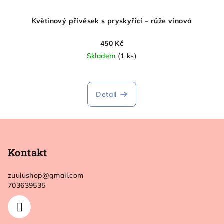
Květinový přívěsek s pryskyřicí – růže vínová
450 Kč
Skladem
(1 ks)
Průměrné
hodnocení
produktu
Detail
je
5,0
Z
z
5
á
hvězdiček.
p
Kontakt
a
zuulushop
@
gmail.com
t
703639535
í