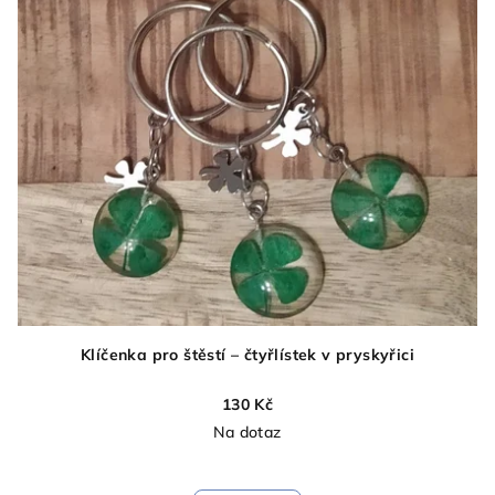
hvězdiček.
Klíčenka pro štěstí – čtyřlístek v pryskyřici
130 Kč
Na dotaz