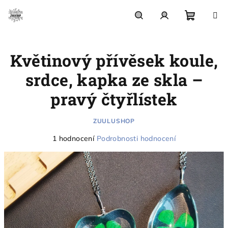
Přejít
na
obsah
Nákupn
Hledat
Přihlášení
Květinový přívěsek koule,
košík
srdce, kapka ze skla –
pravý čtyřlístek
ZUULUSHOP
Průměrné
1 hodnocení
Podrobnosti hodnocení
hodnocení
produktu
je
5,0
z
5
hvězdiček.