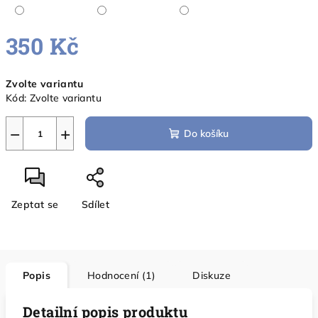
350 Kč
Měrná
Zvolte variantu
cena:
Kód:
Zvolte variantu
−
+
Do košíku
Zeptat se
Sdílet
Popis
Hodnocení (1)
Diskuze
Detailní popis produktu