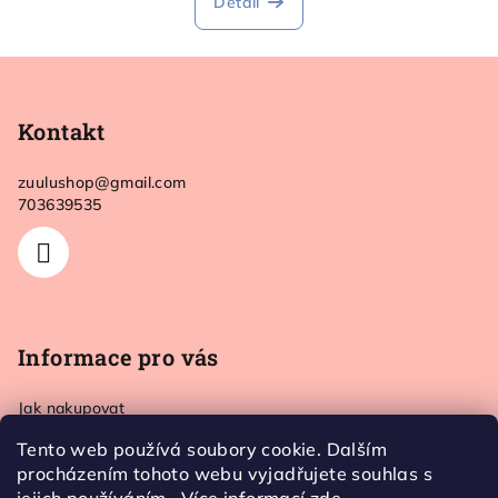
Detail
Z
á
p
Kontakt
a
zuulushop
@
gmail.com
t
703639535
í
Informace pro vás
Jak nakupovat
Doprava a platba
Tento web používá soubory cookie. Dalším
Kontakt
procházením tohoto webu vyjadřujete souhlas s
Obchodní podmínky