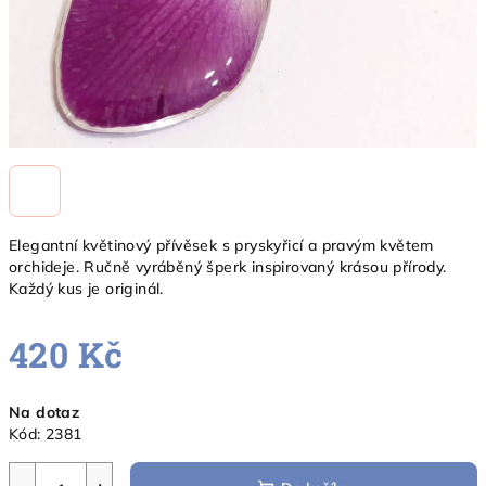
Elegantní květinový přívěsek s pryskyřicí a pravým květem
orchideje. Ručně vyráběný šperk inspirovaný krásou přírody.
Každý kus je originál.
420 Kč
Měrná
Na dotaz
cena:
Kód:
2381