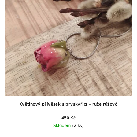
Květinový přívěsek s pryskyřicí – růže růžová
450 Kč
Skladem
(2 ks)
Průměrné