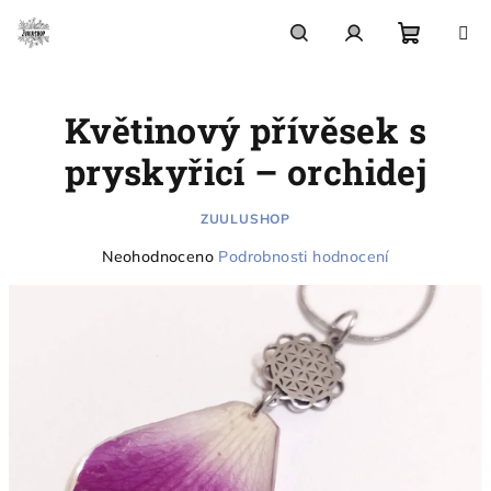
Přejít
na
obsah
Nákupn
Hledat
Přihlášení
Květinový přívěsek s
košík
pryskyřicí – orchidej
ZUULUSHOP
Průměrné
Neohodnoceno
Podrobnosti hodnocení
hodnocení
produktu
je
0,0
z
5
hvězdiček.