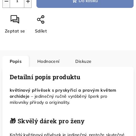
−
+
Do košíku
Zeptat se
Sdílet
Popis
Hodnocení
Diskuze
Detailní popis produktu
květinový přívěsek s pryskyřicí a pravým květem
orchideje
– jedinečný ručně vyráběný šperk pro
milovníky přírody a originality.
🎁 Skvělý dárek pro ženy
Každý květinový přívěsek je jedinečný, protože skutečné