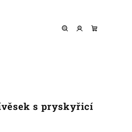
Hledat
Přihlášení
Nákupní
košík
ívěsek s pryskyřicí