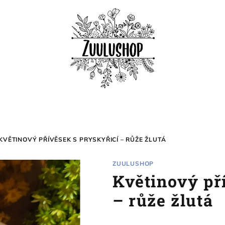
KVĚTINOVÝ PŘÍVĚSEK S PRYSKYŘICÍ – RŮŽE ŽLUTÁ
ZUULUSHOP
Květinový př
– růže žlutá