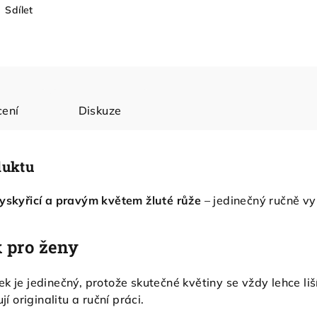
Sdílet
ení
Diskuze
duktu
ryskyřicí a pravým květem žluté růže
– jedinečný ručně vyr
k pro ženy
k je jedinečný, protože skutečné květiny se vždy lehce liš
jí originalitu a ruční práci.