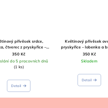
ětinový přívěsek srdce,
Květinový přívěsek ová
a, čtverec z pryskyřice –
pryskyřice – lobenka a b
pomněnka
350 Kč
350 Kč
slání do 5 pracovních dnů
Skladem
(1 ks)
Detail
Detail