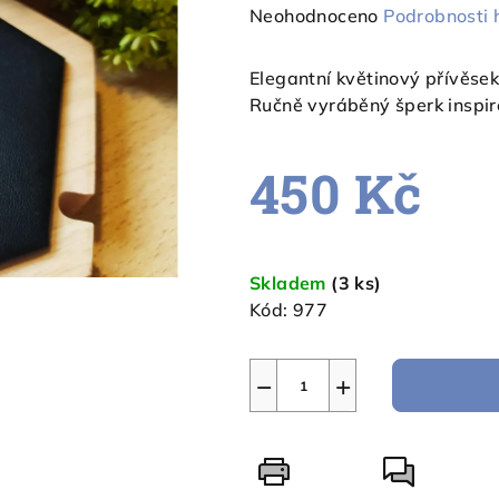
Průměrné
Neohodnoceno
Podrobnosti 
hodnocení
produktu
Elegantní květinový přívěsek
je
Ručně vyráběný šperk inspiro
0,0
z
450 Kč
5
hvězdiček.
Měrná
cena:
Skladem
(3 ks)
Kód:
977
−
+