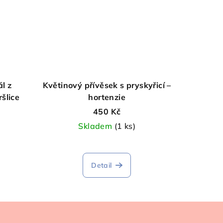
l z
Květinový přívěsek s pryskyřicí –
ršlice
hortenzie
450 Kč
Skladem
(1 ks)
Detail