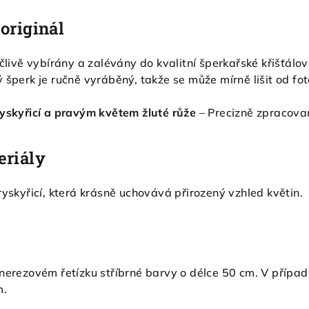
originál
ečlivě vybírány a zalévány do kvalitní šperkařské křišťálo
 šperk je ručně vyráběný, takže se může mírně lišit od fot
ryskyřicí a pravým květem žluté růže
– Precizně zpracovan
eriály
ryskyřicí, která krásně uchovává přirozený vzhled květin.
 nerezovém řetízku stříbrné barvy o délce 50 cm. V příp
m.