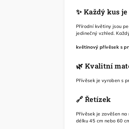
✨ Každý kus je 
Přírodní květiny jsou p
jedinečný vzhled. Každý
květinový přívěsek s p
🌿 Kvalitní mat
Přívěsek je vyroben s p
🔗 Řetízek
Přívěsek je zavěšen na
délku 45 cm nebo 60 c