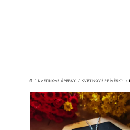
Přejít
na
obsah
/
KVĚTINOVÉ ŠPERKY
/
KVĚTINOVÉ PŘÍVĚSKY
/
DOMŮ