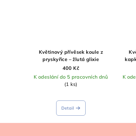
Květinový přívěsek koule z
Kv
pryskyřice – žlutá glixie
kapk
400 Kč
K odeslání do 5 pracovních dnů
K ode
(1 ks)
Detail
Z