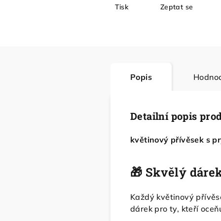
Tisk
Zeptat se
Popis
Hodnoc
Detailní popis pro
květinový přívěsek s p
🎁 Skvělý dáre
Každý květinový přívěse
dárek pro ty, kteří oceňu