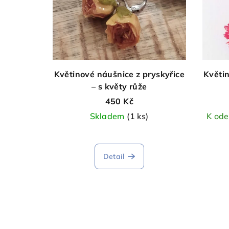
Květinové náušnice z pryskyřice
Květin
– s květy růže
450 Kč
Skladem
(1 ks)
K ode
Detail