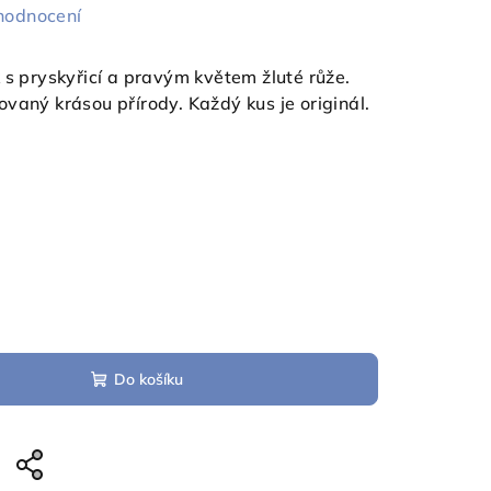
hodnocení
 s pryskyřicí a pravým květem žluté růže.
vaný krásou přírody. Každý kus je originál.
Do košíku