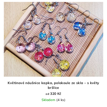
Květinové náušnice kapka, polokoule ze skla – s květy
bršlice
320 Kč
od
Skladem
(4 ks)