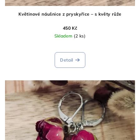
Květinové náušnice z pryskyřice – s květy růže
450 Kč
Skladem
(2 ks)
Průměrné
hodnocení
produktu
Detail
je
5,0
z
5
hvězdiček.