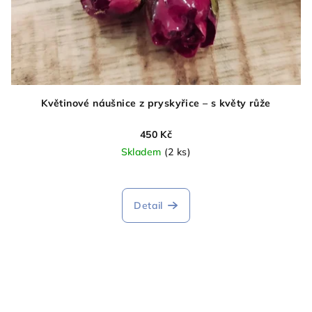
Květinové náušnice z pryskyřice – s květy růže
450 Kč
Skladem
(2 ks)
Průměrné
hodnocení
produktu
Detail
je
5,0
z
5
hvězdiček.