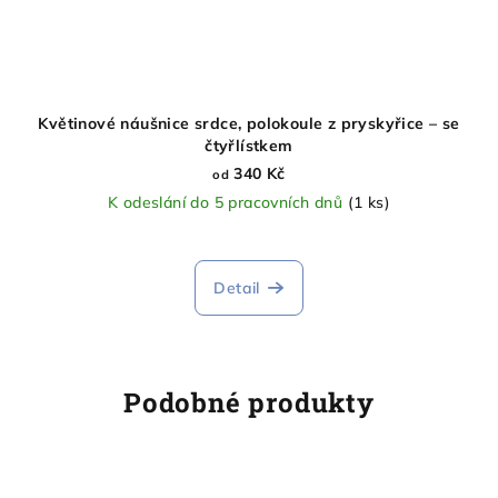
Květinové náušnice srdce, polokoule z pryskyřice – se
čtyřlístkem
340 Kč
od
K odeslání do 5 pracovních dnů
(1 ks)
Průměrné
hodnocení
produktu
Detail
je
5,0
z
5
hvězdiček.
Podobné produkty