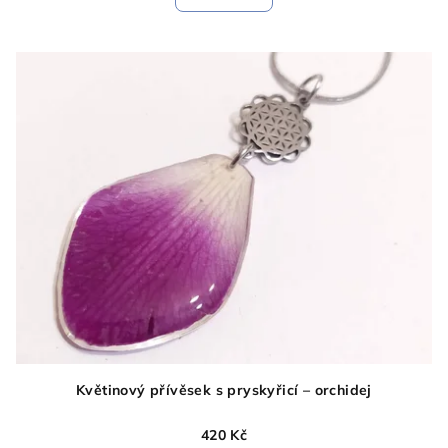
Květinový přívěsek s pryskyřicí – orchidej
420 Kč