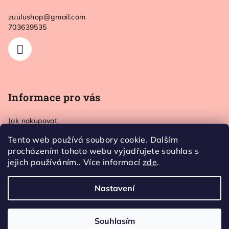
a
zuulushop
@
gmail.com
t
703639535
í
Informace pro vás
Jak nakupovat
Doprava a platba
Tento web používá soubory cookie. Dalším
Kontakt
procházením tohoto webu vyjadřujete souhlas s
Obchodní podmínky
jejich používáním.. Více informací
zde
.
Ochrana osobních údajů
Nastavení
Copyright 2026
Zuulushop
. Všechna práva vyhrazena.
Souhlasím