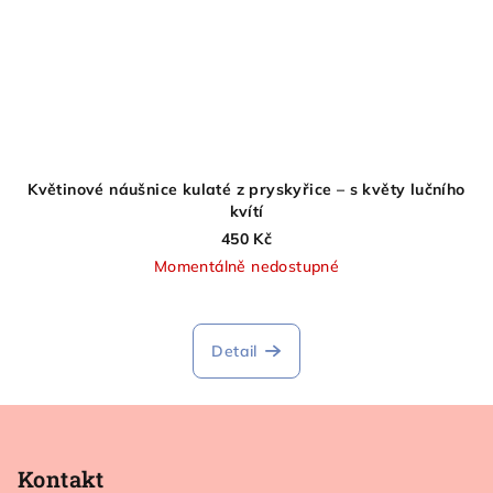
Květinové náušnice kulaté z pryskyřice – s květy lučního
kvítí
450 Kč
Momentálně nedostupné
Detail
Z
á
p
Kontakt