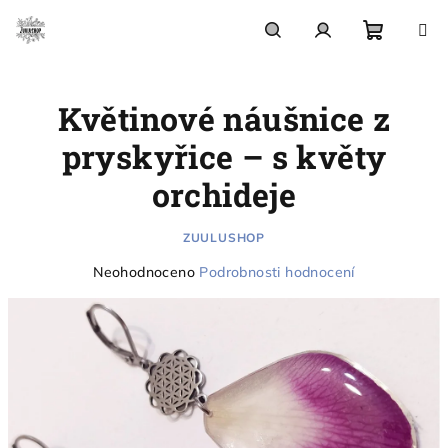
Přejít
na
obsah
Nákupn
Hledat
Přihlášení
Květinové náušnice z
košík
pryskyřice – s květy
orchideje
ZUULUSHOP
Průměrné
Neohodnoceno
Podrobnosti hodnocení
hodnocení
produktu
je
0,0
z
5
hvězdiček.