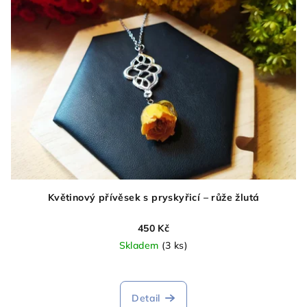
Květinový přívěsek s pryskyřicí – růže žlutá
450 Kč
Skladem
(3 ks)
Detail