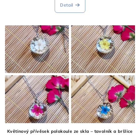
Detail
Květinový přívěsek polokoule ze skla – tavolník a bršlice