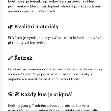
květinový přívěsek z pryskyřice s pravým květem
pomněnky
– Elegantní doplněk vhodný pro každodenní
nošení i speciální příležitosti.
🌿 Kvalitní materiály
Přívěsek je vyroben z pryskyřice, která krásně uchovává
přirozený vzhled květin.
🔗 Řetízek
Přívěsek je zavěšen na nerezovém řetízku stříbrné barvy
o délce 50 cm. V případě zájmu lze do poznámky k
objednávce uvést délku 45 cm nebo 60 cm.
🌸 🌸 Každý kus je originál
Květiny jsou přírodního původu, proto se barvy a
rozmístění mohou mírně lišit od produktové fotografie.