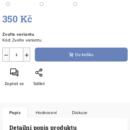
350 Kč
Měrná
Zvolte variantu
cena:
Kód:
Zvolte variantu
−
+
Do košíku
Zeptat se
Sdílet
Popis
Hodnocení
Diskuze
Detailní popis produktu