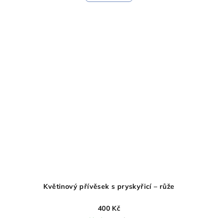
Květinový přívěsek s pryskyřicí – růže
400 Kč