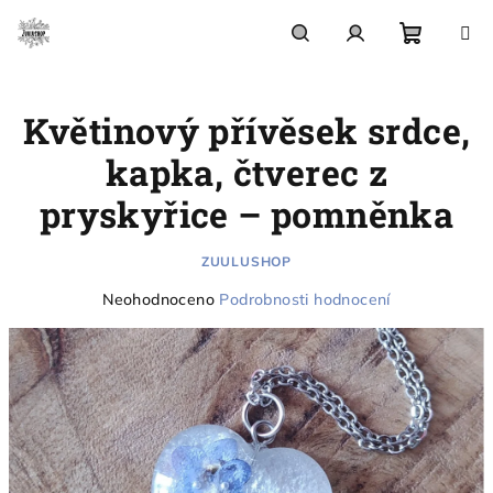
Přejít
na
obsah
Nákupn
Hledat
Přihlášení
Květinový přívěsek srdce,
košík
kapka, čtverec z
pryskyřice – pomněnka
ZUULUSHOP
Průměrné
Neohodnoceno
Podrobnosti hodnocení
hodnocení
produktu
je
0,0
z
5
hvězdiček.