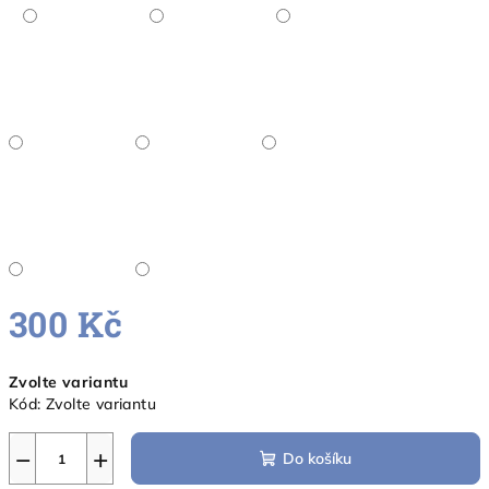
300 Kč
Měrná
Zvolte variantu
cena:
Kód:
Zvolte variantu
−
+
Do košíku