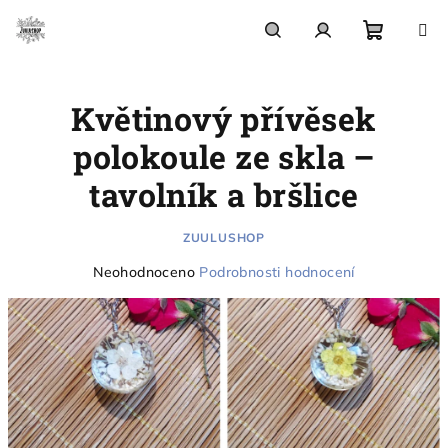
Přejít
na
obsah
Nákupn
Hledat
Přihlášení
Květinový přívěsek
košík
polokoule ze skla –
tavolník a bršlice
ZUULUSHOP
Průměrné
Neohodnoceno
Podrobnosti hodnocení
hodnocení
produktu
je
0,0
z
5
hvězdiček.