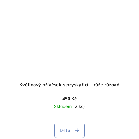
Květinový přívěsek s pryskyřicí – růže růžová
450 Kč
Skladem
(2 ks)
Průměrné
hodnocení
produktu
Detail
je