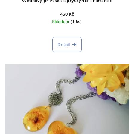
Květinový přívěsek s pryskyřicí – hortenzie
450 Kč
Skladem
(1 ks)
Detail