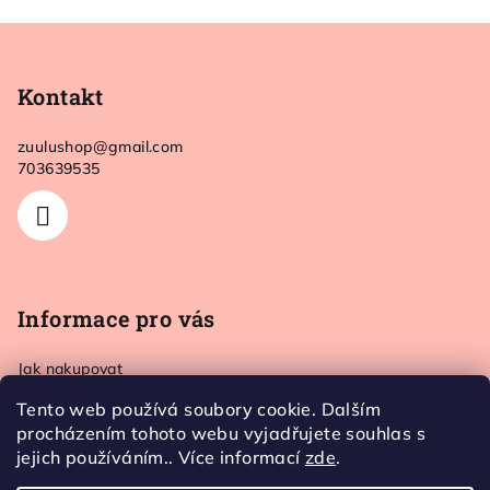
5,0
Z
z
5
á
hvězdiček.
p
Kontakt
a
zuulushop
@
gmail.com
t
703639535
í
Informace pro vás
Jak nakupovat
Doprava a platba
Tento web používá soubory cookie. Dalším
Kontakt
procházením tohoto webu vyjadřujete souhlas s
Obchodní podmínky
jejich používáním.. Více informací
zde
.
Ochrana osobních údajů