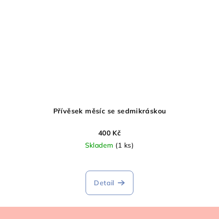
Přívěsek měsíc se sedmikráskou
400 Kč
Skladem
(1 ks)
Detail
Z