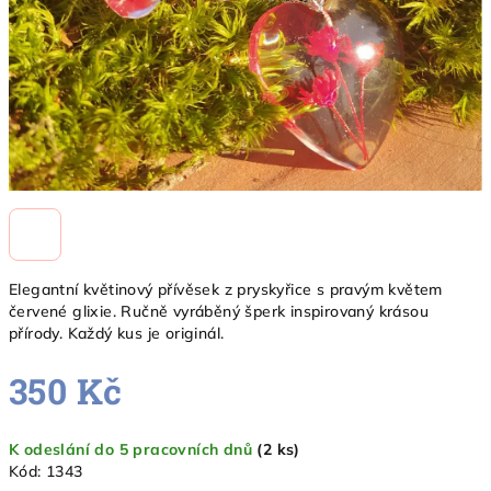
Elegantní květinový přívěsek z pryskyřice s pravým květem
červené glixie. Ručně vyráběný šperk inspirovaný krásou
přírody. Každý kus je originál.
350 Kč
Měrná
K odeslání do 5 pracovních dnů
(2 ks)
cena:
Kód:
1343