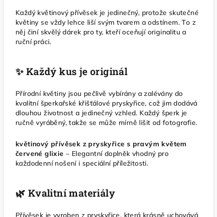
Každý květinový přívěsek je jedinečný, protože skutečné
květiny se vždy lehce liší svým tvarem a odstínem. To z
něj činí skvělý dárek pro ty, kteří oceňují originalitu a
ruční práci.
✨ Každý kus je originál
Přírodní květiny jsou pečlivě vybírány a zalévány do
kvalitní šperkařské křišťálové pryskyřice, což jim dodává
dlouhou životnost a jedinečný vzhled. Každý šperk je
ručně vyráběný, takže se může mírně lišit od fotografie.
květinový přívěsek z pryskyřice s pravým květem
červené glixie
– Elegantní doplněk vhodný pro
každodenní nošení i speciální příležitosti.
🌿 Kvalitní materiály
Přívěsek je vyroben z pryskyřice, která krásně uchovává