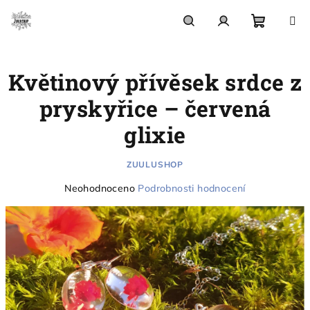
Přejít
na
obsah
Nákupn
Hledat
Přihlášení
Květinový přívěsek srdce z
košík
pryskyřice – červená
glixie
ZUULUSHOP
Průměrné
Neohodnoceno
Podrobnosti hodnocení
hodnocení
produktu
je
0,0
z
5
hvězdiček.