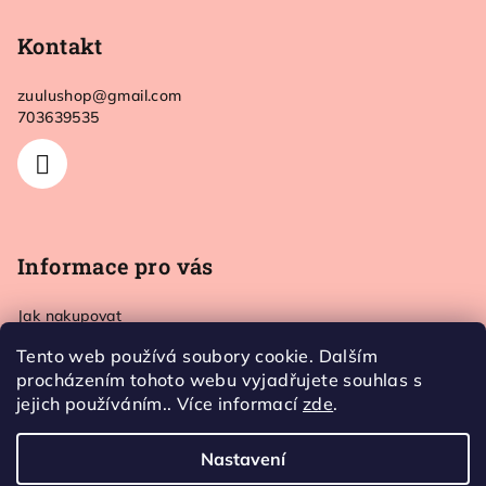
á
p
Kontakt
a
zuulushop
@
gmail.com
t
703639535
í
Informace pro vás
Jak nakupovat
Doprava a platba
Tento web používá soubory cookie. Dalším
Kontakt
procházením tohoto webu vyjadřujete souhlas s
Obchodní podmínky
jejich používáním.. Více informací
zde
.
Ochrana osobních údajů
Nastavení