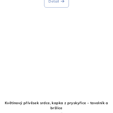
Detail
Květinový přívěsek srdce, kapka z pryskyřice – tavolník a
bršlice