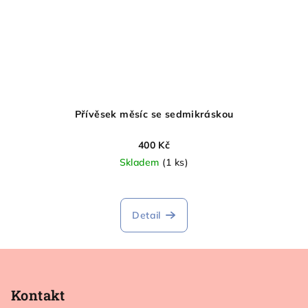
Přívěsek měsíc se sedmikráskou
400 Kč
Skladem
(1 ks)
Detail
Z
á
p
Kontakt