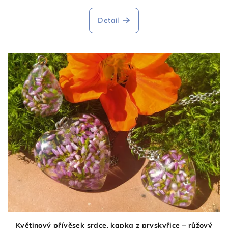
Detail
Květinový přívěsek srdce, kapka z pryskyřice – růžový