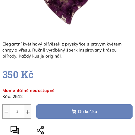
Elegantní květinový přívěsek z pryskyřice s pravým květem
chrpy a vřesu. Ručně vyráběný šperk inspirovaný krásou
přírody. Každý kus je originál.
350 Kč
Měrná
Momentálně nedostupné
cena:
Kód:
2512
−
+
Do košíku