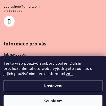
a
zuulushop
@
gmail.com
t
703639535
í
Informace pro vás
Jak nakupovat
Doprava a platba
Tento web používá soubory cookie. Dalším
Kontakt
procházením tohoto webu vyjadřujete souhlas s
Obchodní podmínky
jejich používáním.. Více informací
zde
.
Ochrana osobních údajů
Nastavení
Copyright 2026
Zuulushop
. Všechna práva vyhrazena.
Souhlasím