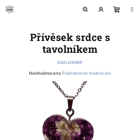
Přejít
na
obsah
Nákupn
Hledat
Přihlášení
Přívěsek srdce s
košík
tavolníkem
ZUULUSHOP
Průměrné
Neohodnoceno
Podrobnosti hodnocení
hodnocení
produktu
je
0,0
z
5
hvězdiček.