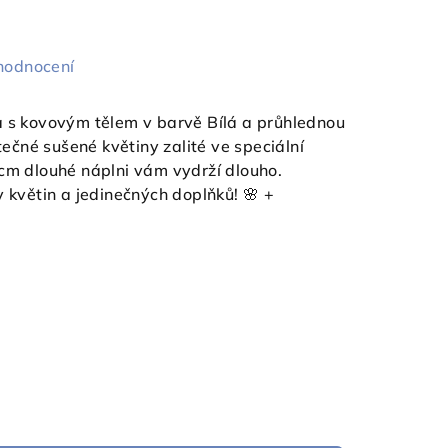
hodnocení
a s kovovým tělem v barvě Bílá a průhlednou
utečné sušené květiny zalité ve speciální
7cm dlouhé náplni vám vydrží dlouho.
y květin a jedinečných doplňků! 🌸 +