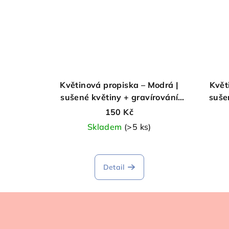
Květinová propiska – Modrá |
Květ
sušené květiny + gravírování
suše
„Nejlepší babička“ | vyměnitelná
tě
150 Kč
náplň
Skladem
(>5 ks)
Detail
Z
á