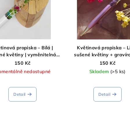
tinová propiska – Bílá |
Květinová propiska – Li
né květiny | vyměnitelná
sušené květiny + gravír
náplň
„Nejlepší teta“ | vyměni
150 Kč
150 Kč
náplň
mentálně nedostupné
Skladem
(>5 ks)
Detail
Detail