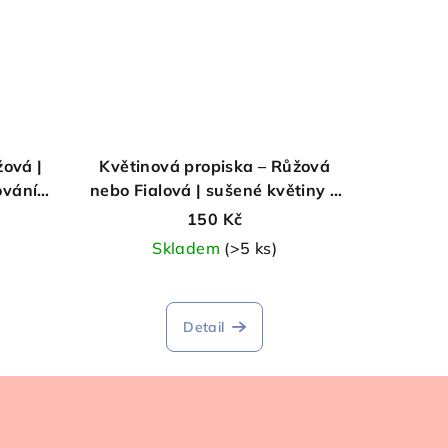
žová |
Květinová propiska – Růžová
ování
nebo Fialová | sušené květiny v
|
průhledném těle | vyměnitelná
150 Kč
náplň
Skladem
(>5 ks)
Průměrné
hodnocení
Detail
produktu
je
5,0
z
5