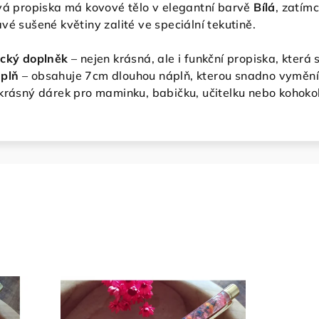
ová propiska má kovové tělo v elegantní barvě
Bílá
, zatím
vé sušené květiny zalité ve speciální tekutině.
ický doplněk
– nejen krásná, ale i funkční propiska, která s
plň
– obsahuje 7cm dlouhou náplň, kterou snadno vymění
krásný dárek pro maminku, babičku, učitelku nebo kohokoli