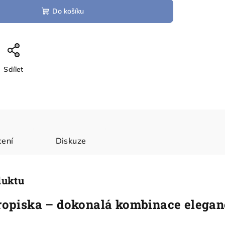
Do košíku
Sdílet
ení
Diskuze
duktu
opiska – dokonalá kombinace eleganc