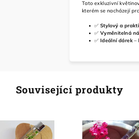
Tato exkluzivní květin
kterém se nacházejí pra
✅
Stylový a prakt
✅
Vyměnitelná ná
✅
Ideální dárek
– 
Související produkty