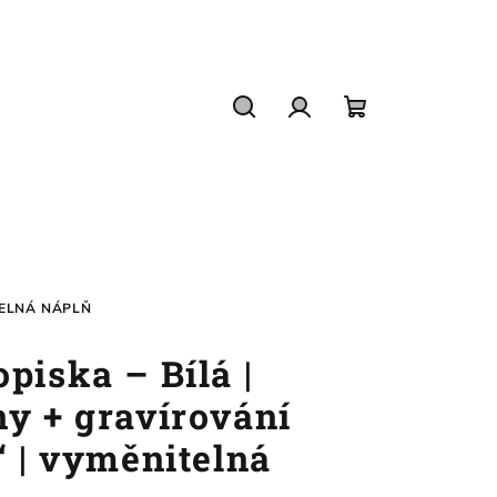
Hledat
Přihlášení
Nákupní
košík
ITELNÁ NÁPLŇ
piska – Bílá |
ny + gravírování
“ | vyměnitelná