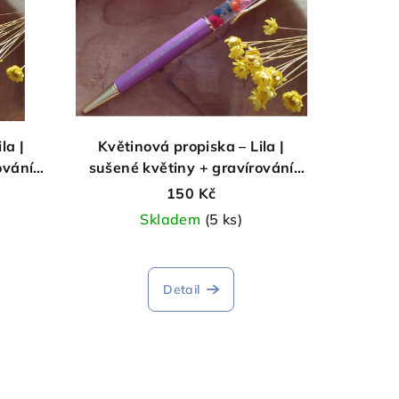
la |
Květinová propiska – Lila |
ování
sušené květiny + gravírování
telná
„Super kamarádka“ |
150 Kč
vyměnitelná náplň
Skladem
(5 ks)
Detail