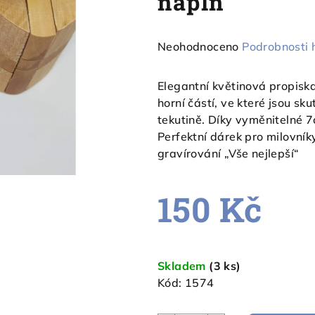
náplň
Průměrné
Neohodnoceno
Podrobnosti 
hodnocení
produktu
Elegantní květinová propisk
je
horní částí, ve které jsou sk
0,0
tekutině. Díky vyměnitelné 
z
Perfektní dárek pro milovník
5
gravírování „Vše nejlepší“
hvězdiček.
150 Kč
Měrná
cena:
Skladem
(3 ks)
Kód:
1574