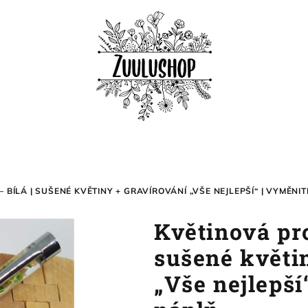
 BÍLÁ | SUŠENÉ KVĚTINY + GRAVÍROVÁNÍ „VŠE NEJLEPŠÍ“ | VYMĚN
Květinová pro
sušené květi
„Vše nejlepší