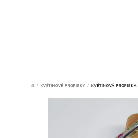
Přejít
na
obsah
/
KVĚTINOVÉ PROPISKY
/
KVĚTINOVÁ PROPISKA –
DOMŮ