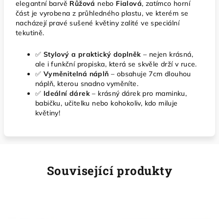
elegantní barvě
Růžová
nebo
Fialová
, zatímco horní
část je vyrobena z průhledného plastu, ve kterém se
nacházejí pravé sušené květiny zalité ve speciální
tekutině.
✅
Stylový a praktický doplněk
– nejen krásná,
ale i funkční propiska, která se skvěle drží v ruce.
✅
Vyměnitelná náplň
– obsahuje 7cm dlouhou
náplň, kterou snadno vyměníte.
✅
Ideální dárek
– krásný dárek pro maminku,
babičku, učitelku nebo kohokoliv, kdo miluje
květiny!
Související produkty