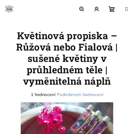
Přejít
na
obsah
Nákupn
Hledat
Přihlášení
Květinová propiska –
košík
Růžová nebo Fialová |
sušené květiny v
průhledném těle |
vyměnitelná náplň
Průměrné
1 hodnocení
Podrobnosti hodnocení
hodnocení
produktu
je
5,0
z
5