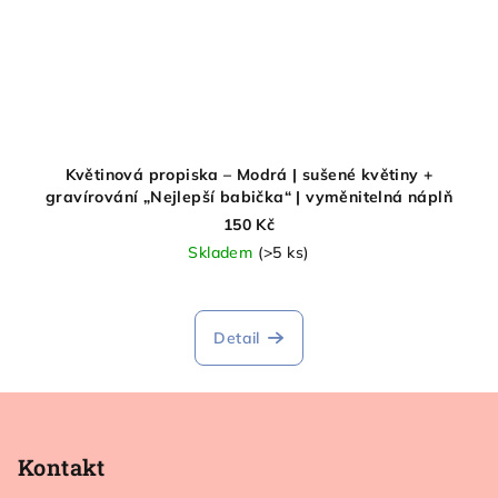
Květinová propiska – Modrá | sušené květiny +
gravírování „Nejlepší babička“ | vyměnitelná náplň
150 Kč
Skladem
(>5 ks)
Detail
Z
á
p
Kontakt