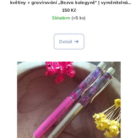
květiny + gravírování „Bezva kolegyně“ | vyměnitelná
náplň
150 Kč
Skladem
(>5 ks)
Detail