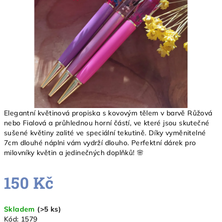
hvězdiček.
Elegantní květinová propiska s kovovým tělem v barvě Růžová
nebo Fialová a průhlednou horní částí, ve které jsou skutečné
sušené květiny zalité ve speciální tekutině. Díky vyměnitelné
7cm dlouhé náplni vám vydrží dlouho. Perfektní dárek pro
milovníky květin a jedinečných doplňků! 🌸
150 Kč
Měrná
Skladem
(>5 ks)
cena:
Kód:
1579