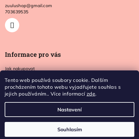
a
zuulushop
@
gmail.com
t
703639535
í
Informace pro vás
Jak nakupovat
Doprava a platba
Tento web používá soubory cookie. Dalším
Kontakt
procházením tohoto webu vyjadřujete souhlas s
Obchodní podmínky
jejich používáním.. Více informací
zde
.
Ochrana osobních údajů
Nastavení
Copyright 2026
Zuulushop
. Všechna práva vyhrazena.
Souhlasím
Vytvořil Shoptet