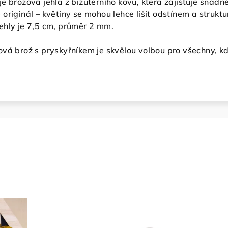
je brožová jehla z bižuterního kovu, která zajišťuje snadn
 originál – květiny se mohou lehce lišit odstínem a strukt
ehly je 7,5 cm, průměr 2 mm.
vá brož s pryskyřníkem je skvělou volbou pro všechny, kdo