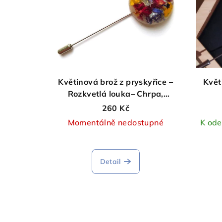
Květinová brož z pryskyřice –
Květ
Rozkvetlá louka– Chrpa,
maceška a růže
260 Kč
Momentálně nedostupné
K ode
Detail