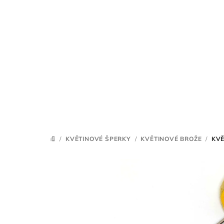
Přejít
na
obsah
/
KVĚTINOVÉ ŠPERKY
/
KVĚTINOVÉ BROŽE
/
KVĚ
DOMŮ