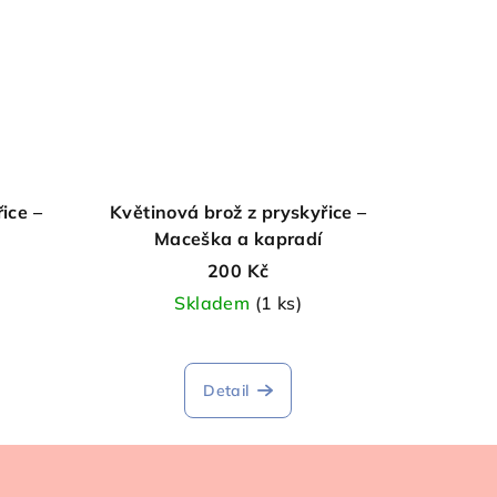
ice –
Květinová brož z pryskyřice –
Maceška a kapradí
200 Kč
Skladem
(1 ks)
Detail