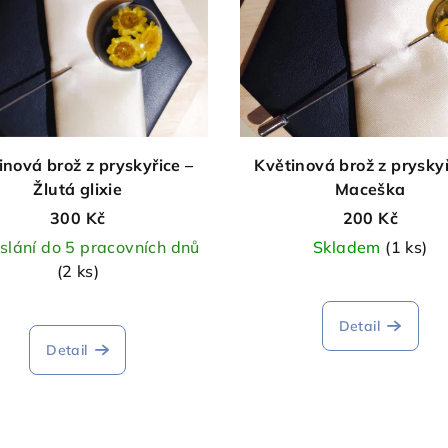
inová brož z pryskyřice –
Květinová brož z pryskyř
Žlutá glixie
Maceška
300 Kč
200 Kč
slání do 5 pracovních dnů
Skladem
(1 ks)
(2 ks)
Detail
Detail