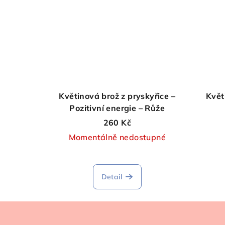
Květinová brož z pryskyřice –
Květ
Pozitivní energie – Růže
260 Kč
Momentálně nedostupné
Detail
Z