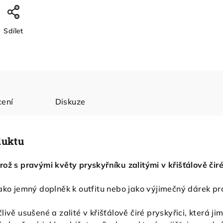
Sdílet
ení
Diskuze
duktu
ož s pravými květy pryskyřníku zalitými v křišťálově čiré
jako jemný doplněk k outfitu nebo jako výjimečný dárek pro
livě usušené a zalité v křišťálově čiré pryskyřici, která j