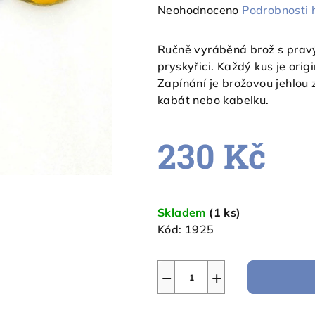
Průměrné
Neohodnoceno
Podrobnosti 
hodnocení
produktu
Ručně vyráběná brož s pravý
je
pryskyřici. Každý kus je orig
0,0
Zapínání je brožovou jehlou 
z
kabát nebo kabelku.
5
hvězdiček.
230 Kč
Měrná
cena:
Skladem
(1 ks)
Kód:
1925
−
+