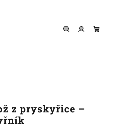
Hledat
Přihlášení
Nákupní
košík
ož z pryskyřice –
yřník