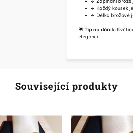
🔹 Zapínání brože 
🔹 Každý kousek je
🔹 Délka brožové j
🎁
Tip na dárek:
Květino
eleganci.
Související produkty