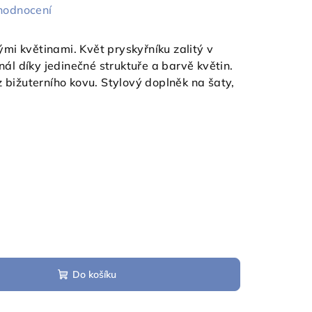
hodnocení
mi květinami. Květ pryskyřníku zalitý v
inál díky jedinečné struktuře a barvě květin.
z bižuterního kovu. Stylový doplněk na šaty,
Do košíku