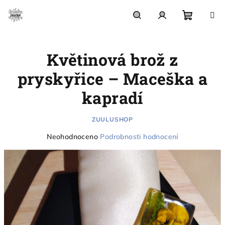
Přejít
na
obsah
Nákupn
Hledat
Přihlášení
Květinová brož z
košík
pryskyřice – Maceška a
kapradí
ZUULUSHOP
Průměrné
Neohodnoceno
Podrobnosti hodnocení
hodnocení
produktu
je
0,0
z
5
hvězdiček.