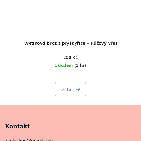
Květinová brož z pryskyřice – Růžový vřes
200 Kč
Skladem
(1 ks)
Detail
Z
á
p
Kontakt
a
zuulushop
@
gmail.com