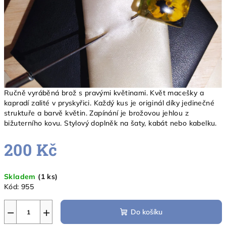
Ručně vyráběná brož s pravými květinami. Květ macešky a
kapradí zalité v pryskyřici. Každý kus je originál díky jedinečné
struktuře a barvě květin. Zapínání je brožovou jehlou z
bižuterního kovu. Stylový doplněk na šaty, kabát nebo kabelku.
200 Kč
Měrná
Skladem
(1 ks)
cena:
Kód:
955
−
+
Do košíku