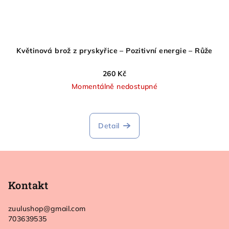
Květinová brož z pryskyřice – Pozitivní energie – Růže
260 Kč
Momentálně nedostupné
Detail
Z
á
p
Kontakt
a
zuulushop
@
gmail.com
t
703639535
í