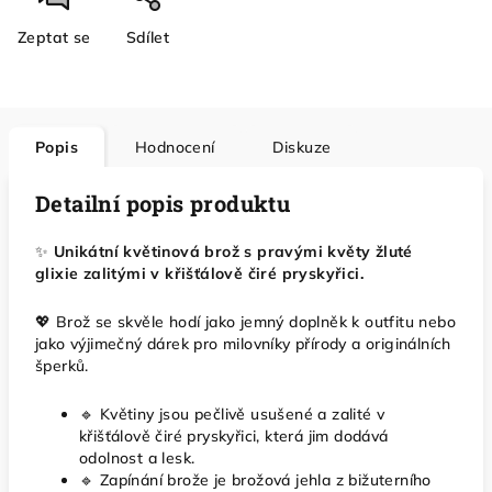
Zeptat se
Sdílet
Popis
Hodnocení
Diskuze
Detailní popis produktu
✨
Unikátní květinová brož s pravými květy žluté
glixie zalitými v křišťálově čiré pryskyřici.
💖 Brož se skvěle hodí jako jemný doplněk k outfitu nebo
jako výjimečný dárek pro milovníky přírody a originálních
šperků.
🔹 Květiny jsou pečlivě usušené a zalité v
křišťálově čiré pryskyřici, která jim dodává
odolnost a lesk.
🔹 Zapínání brože je brožová jehla z bižuterního