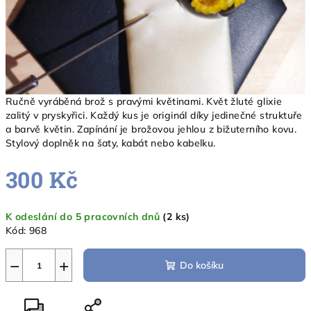
Ručně vyráběná brož s pravými květinami. Květ žluté glixie
zalitý v pryskyřici. Každý kus je originál díky jedinečné struktuře
a barvě květin. Zapínání je brožovou jehlou z bižuterního kovu.
Stylový doplněk na šaty, kabát nebo kabelku.
300 Kč
Měrná
K odeslání do 5 pracovních dnů
(2 ks)
cena:
Kód:
968
−
+
Do košíku