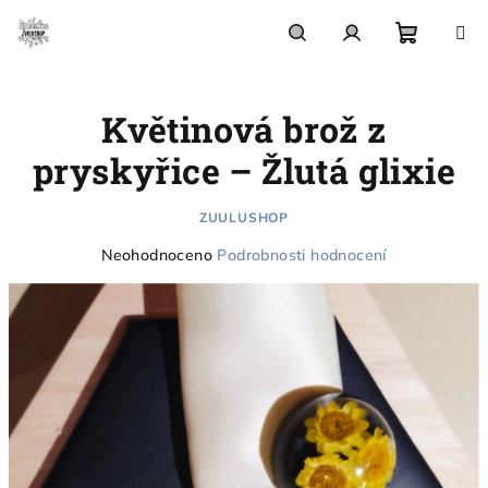
Přejít
na
obsah
Nákupn
Hledat
Přihlášení
Květinová brož z
košík
pryskyřice – Žlutá glixie
ZUULUSHOP
Průměrné
Neohodnoceno
Podrobnosti hodnocení
hodnocení
produktu
je
0,0
z
5
hvězdiček.