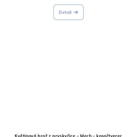
Detail
Květinová brož z pryskyřice – Mech – kosočtverec