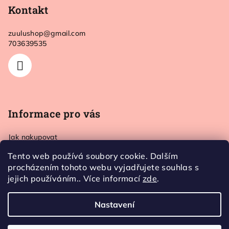
p
Kontakt
a
zuulushop
@
gmail.com
t
703639535
í
Informace pro vás
Jak nakupovat
Doprava a platba
Tento web používá soubory cookie. Dalším
Kontakt
procházením tohoto webu vyjadřujete souhlas s
Obchodní podmínky
jejich používáním.. Více informací
zde
.
Ochrana osobních údajů
Nastavení
Copyright 2026
Zuulushop
. Všechna práva vyhrazena.