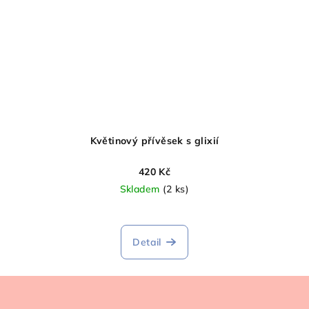
Květinový přívěsek s glixií
420 Kč
Skladem
(2 ks)
Detail
Z
á