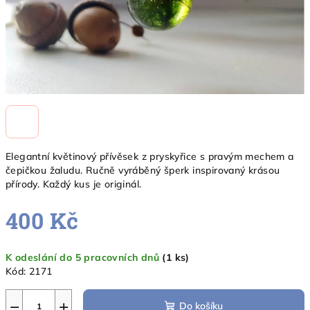
Elegantní květinový přívěsek z pryskyřice s pravým mechem a
čepičkou žaludu. Ručně vyráběný šperk inspirovaný krásou
přírody. Každý kus je originál.
400 Kč
Měrná
K odeslání do 5 pracovních dnů
(1 ks)
cena:
Kód:
2171
−
+
Do košíku