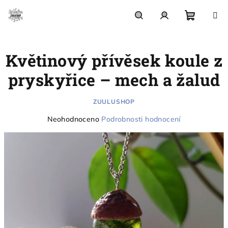
Přejít
na
obsah
Nákupn
Hledat
Přihlášení
Květinový přívěsek koule z
košík
pryskyřice – mech a žalud
ZUULUSHOP
Průměrné
Neohodnoceno
Podrobnosti hodnocení
hodnocení
produktu
je
0,0
z
5
hvězdiček.