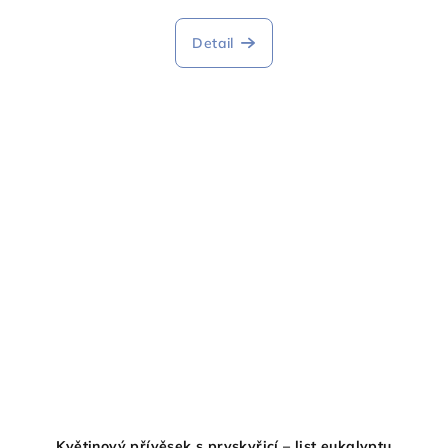
Detail
Květinový přívěsek s pryskyřicí – list eukalyptu