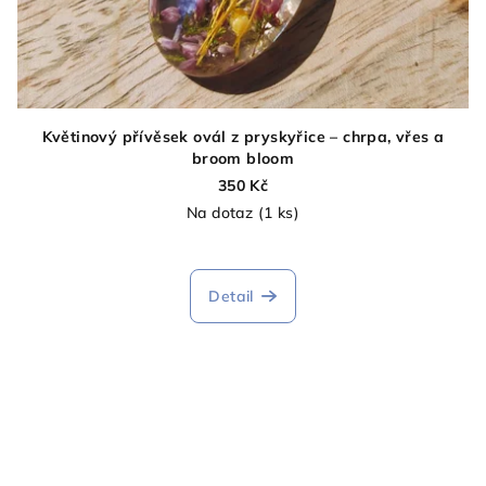
Květinový přívěsek ovál z pryskyřice – chrpa, vřes a
broom bloom
350 Kč
Na dotaz
(1 ks)
Detail