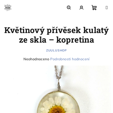
Přejít
na
obsah
Nákupn
Hledat
Přihlášení
Květinový přívěsek kulatý
košík
ze skla – kopretina
ZUULUSHOP
Průměrné
Neohodnoceno
Podrobnosti hodnocení
hodnocení
produktu
je
0,0
z
5
hvězdiček.