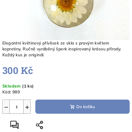
Elegantní květinový přívěsek ze skla s pravým květem
kopretiny. Ručně vyráběný šperk inspirovaný krásou přírody.
Každý kus je originál.
300 Kč
Měrná
Skladem
(1 ks)
cena:
Kód:
989
−
+
Do košíku