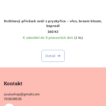
Květinový přívěsek ovál z pryskyřice – vřes, broom bloom,
kapradí
340 Kč
K odeslání do 5 pracovních dnů
(1 ks)
Detail
Z
á
p
Kontakt
a
zuulushop
@
gmail.com
t
703639535
í