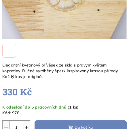
Elegantní květinový přívěsek ze skla s pravým květem
kopretiny. Ručně vyráběný šperk inspirovaný krásou přírody.
Každý kus je originál.
330 Kč
Měrná
K odeslání do 5 pracovních dnů
(1 ks)
cena:
Kód:
978
−
+
Do košíku