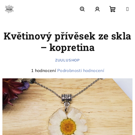
Přejít
na
obsah
Nákupn
Hledat
Přihlášení
Květinový přívěsek ze skla
košík
– kopretina
ZUULUSHOP
Průměrné
1 hodnocení
Podrobnosti hodnocení
hodnocení
produktu
je
5,0
z
5
hvězdiček.