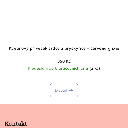
Květinový přívěsek srdce z pryskyřice – červená glixie
350 Kč
K odeslání do 5 pracovních dnů
(2 ks)
Detail
Z
á
p
Kontakt