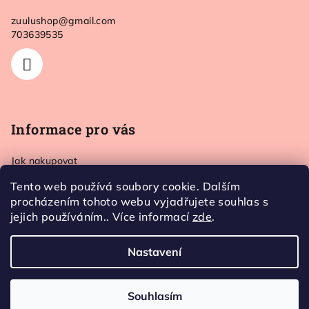
a
zuulushop
@
gmail.com
t
703639535
í
Informace pro vás
Jak nakupovat
Doprava a platba
Tento web používá soubory cookie. Dalším
Kontakt
procházením tohoto webu vyjadřujete souhlas s
Obchodní podmínky
jejich používáním.. Více informací
zde
.
Ochrana osobních údajů
Nastavení
Copyright 2026
Zuulushop
. Všechna práva vyhrazena.
Souhlasím