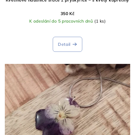
Květinové náušnice srdce z pryskyřice – s květy kopretiny
350 Kč
K odeslání do 5 pracovních dnů
(1 ks)
Detail