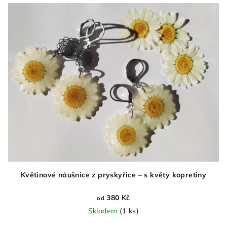
Květinové náušnice z pryskyřice – s květy kopretiny
380 Kč
od
Skladem
(1 ks)
Průměrné