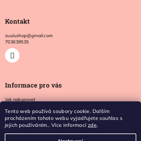
Z
z
5
á
hvězdiček.
p
Kontakt
a
zuulushop
@
gmail.com
t
703639535
í
Informace pro vás
Jak nakupovat
Doprava a platba
Tento web používá soubory cookie. Dalším
Kontakt
procházením tohoto webu vyjadřujete souhlas s
Obchodní podmínky
jejich používáním.. Více informací
zde
.
Ochrana osobních údajů