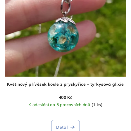
Květinový přívěsek koule z pryskyřice – tyrkysová glixie
400 Kč
K odeslání do 5 pracovních dnů
(1 ks)
Průměrné
hodnocení
produktu
Detail