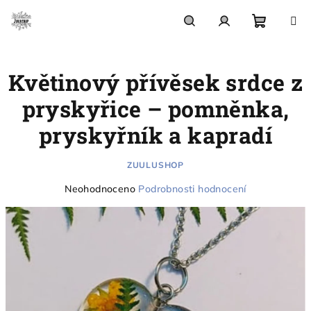
Přejít
na
obsah
Nákupn
Hledat
Přihlášení
Květinový přívěsek srdce z
košík
pryskyřice – pomněnka,
pryskyřník a kapradí
ZUULUSHOP
Průměrné
Neohodnoceno
Podrobnosti hodnocení
hodnocení
produktu
je
0,0
z
5
hvězdiček.