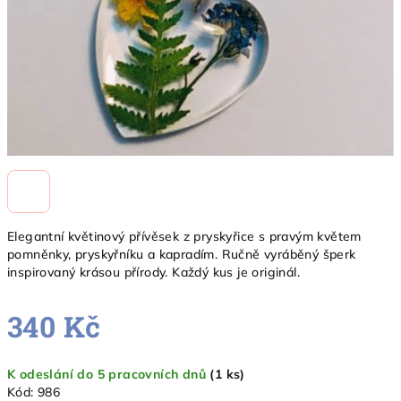
Elegantní květinový přívěsek z pryskyřice s pravým květem
pomněnky, pryskyřníku a kapradím. Ručně vyráběný šperk
inspirovaný krásou přírody. Každý kus je originál.
340 Kč
Měrná
K odeslání do 5 pracovních dnů
(1 ks)
cena:
Kód:
986