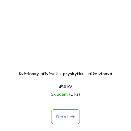
Květinový přívěsek s pryskyřicí – růže vínová
450 Kč
Skladem
(1 ks)
Průměrné
hodnocení
produktu
Detail
je
5,0