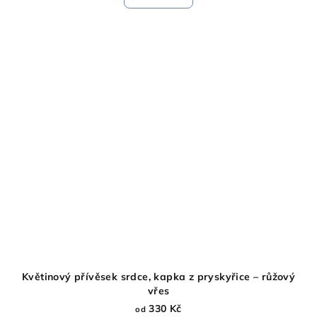
je
5,0
z
5
hvězdiček.
Květinový přívěsek srdce, kapka z pryskyřice – růžový
vřes
330 Kč
od