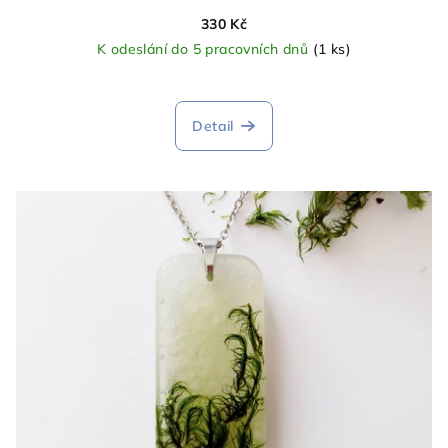
330 Kč
K odeslání do 5 pracovních dnů
(1 ks)
Průměrné
hodnocení
produktu
Detail
je
5,0
z
5
hvězdiček.