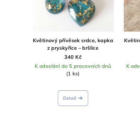
Květinový přívěsek srdce, kapka
Květin
z pryskyřice – bršlice
340 Kč
K odeslání do 5 pracovních dnů
K ode
(1 ks)
Detail