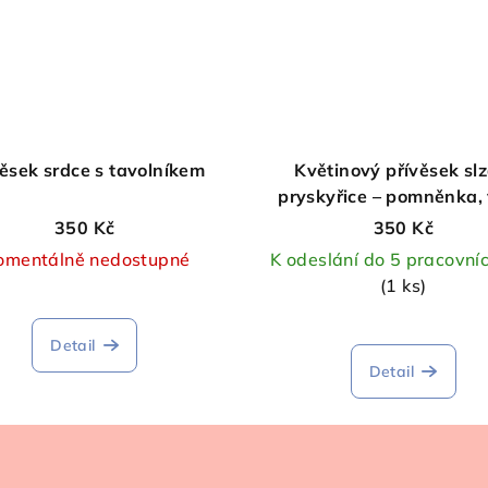
věsek srdce s tavolníkem
Květinový přívěsek slz
pryskyřice – pomněnka, 
broom bloom a kapra
350 Kč
350 Kč
mentálně nedostupné
K odeslání do 5 pracovní
(1 ks)
Detail
Detail