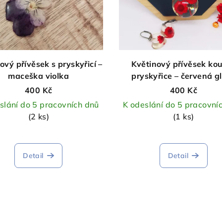
ový přívěsek s pryskyřicí –
Květinový přívěsek kou
maceška violka
pryskyřice – červená gl
400 Kč
400 Kč
slání do 5 pracovních dnů
K odeslání do 5 pracovní
(2 ks)
(1 ks)
Detail
Detail