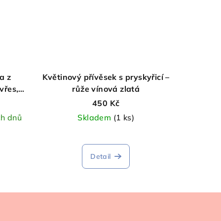
a z
Květinový přívěsek s pryskyřicí –
vřes,
růže vínová zlatá
dí
450 Kč
ch dnů
Skladem
(1 ks)
Průměrné
hodnocení
Detail
produktu
je
5,0
z
5
hvězdiček.