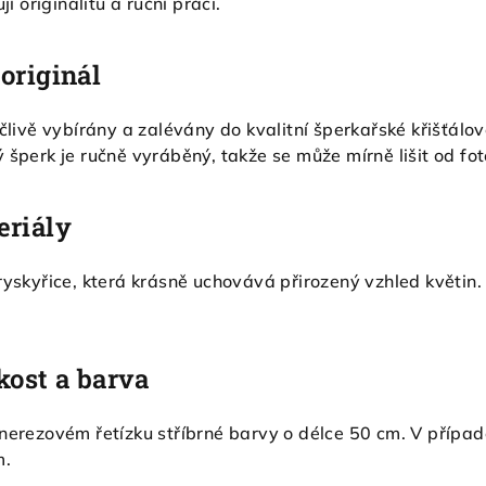
jí originalitu a ruční práci.
originál
ečlivě vybírány a zalévány do kvalitní šperkařské křišťálo
 šperk je ručně vyráběný, takže se může mírně lišit od fot
eriály
ryskyřice, která krásně uchovává přirozený vzhled květin. 
kost a barva
 nerezovém řetízku stříbrné barvy o délce 50 cm. V příp
m.