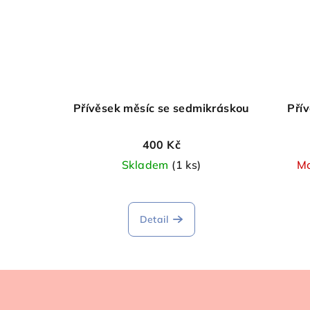
Přívěsek měsíc se sedmikráskou
Pří
400 Kč
Skladem
(1 ks)
Mo
Detail
Z
á