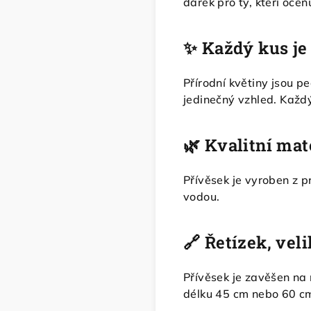
dárek pro ty, kteří oceňu
✨ Každý kus je 
Přírodní květiny jsou p
jedinečný vzhled. Každý
🌿 Kvalitní mat
Přívěsek je vyroben z p
vodou.
🔗 Řetízek, veli
Přívěsek je zavěšen na
délku 45 cm nebo 60 c