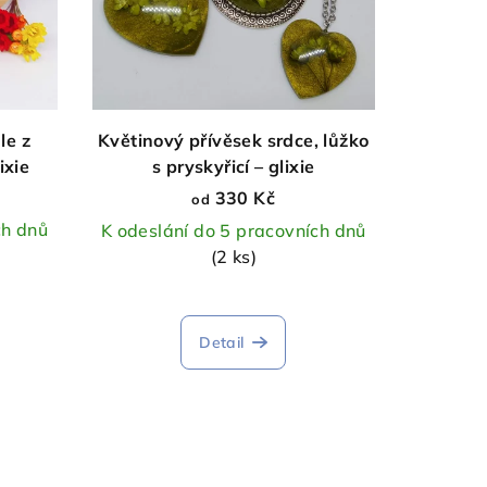
le z
Květinový přívěsek srdce, lůžko
ixie
s pryskyřicí – glixie
330 Kč
od
ch dnů
K odeslání do 5 pracovních dnů
(2 ks)
Detail