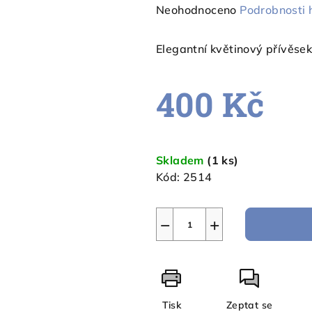
Průměrné
Neohodnoceno
Podrobnosti 
hodnocení
produktu
Elegantní květinový přívěsek 
je
0,0
400 Kč
z
5
hvězdiček.
Měrná
cena:
Skladem
(1 ks)
Kód:
2514
−
+
Tisk
Zeptat se