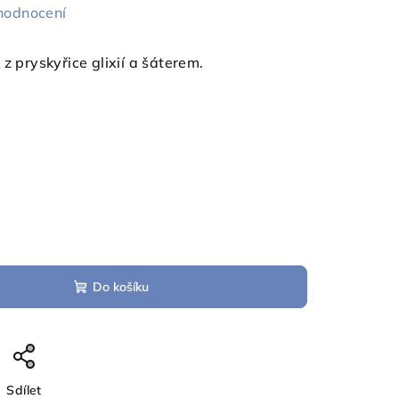
hodnocení
z pryskyřice glixií a šáterem.
Do košíku
Sdílet