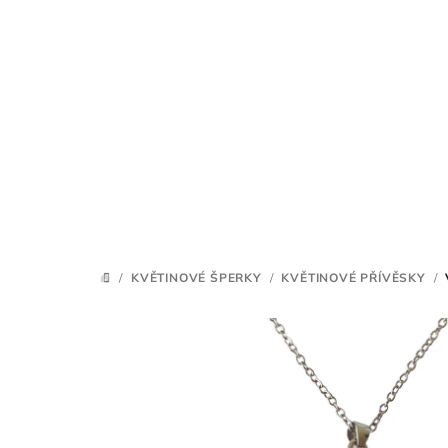
Přejít
na
obsah
/
KVĚTINOVÉ ŠPERKY
/
KVĚTINOVÉ PŘÍVĚSKY
/
DOMŮ