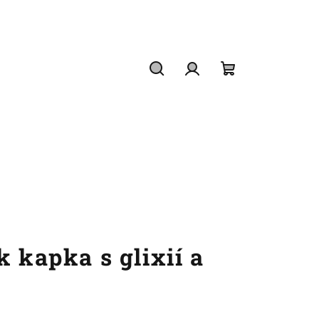
Hledat
Přihlášení
Nákupní
košík
k kapka s glixií a