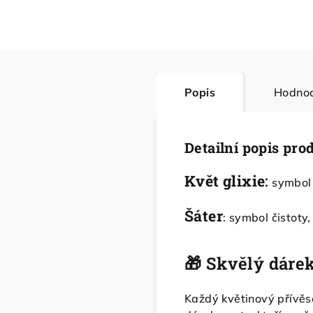
Popis
Hodnoc
Detailní popis pro
Květ glixie
:
symbol 
Šáter
: symbol čistoty
🎁 Skvělý dáre
Každý květinový přívěse