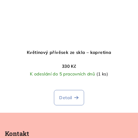
Květinový přívěsek ze skla – kopretina
330 Kč
K odeslání do 5 pracovních dnů
(1 ks)
Průměrné
hodnocení
produktu
Detail
je
5,0
Z
z
5
á
hvězdiček.
p
Kontakt