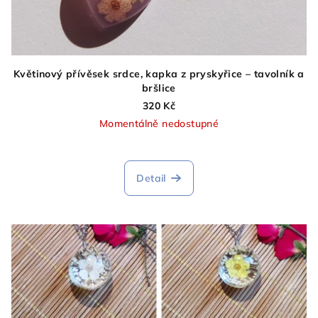
Květinový přívěsek srdce, kapka z pryskyřice – tavolník a
bršlice
320 Kč
Momentálně nedostupné
Detail