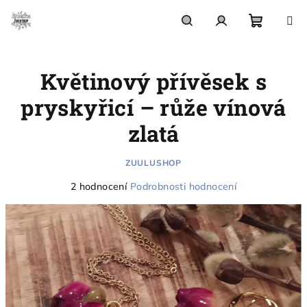
Přejít
na
obsah
Nákupn
Hledat
Přihlášení
Květinový přívěsek s
košík
pryskyřicí – růže vínová
zlatá
ZUULUSHOP
Průměrné
2 hodnocení
Podrobnosti hodnocení
hodnocení
produktu
je
5,0
z
5
hvězdiček.