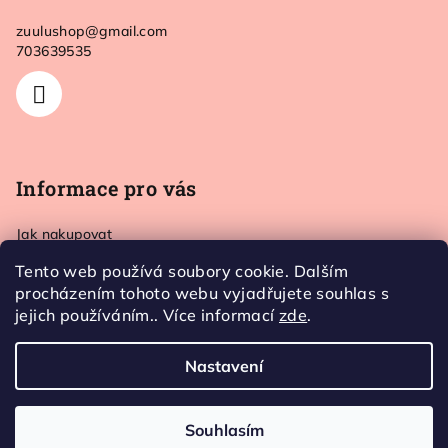
a
zuulushop
@
gmail.com
t
703639535
í
Informace pro vás
Jak nakupovat
Doprava a platba
Tento web používá soubory cookie. Dalším
Kontakt
procházením tohoto webu vyjadřujete souhlas s
Obchodní podmínky
jejich používáním.. Více informací
zde
.
Ochrana osobních údajů
Nastavení
Copyright 2026
Zuulushop
. Všechna práva vyhrazena.
Souhlasím