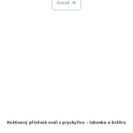
produktu
Detail
je
5,0
z
5
hvězdiček.
Květinový přívěsek ovál z pryskyřice – lobenka a bršlice