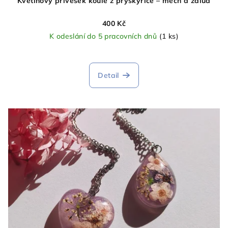
Květinový přívěsek koule z pryskyřice – mech a žalud
400 Kč
K odeslání do 5 pracovních dnů
(1 ks)
Detail