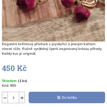
Elegantní květinový přívěsek s pryskyřicí a pravým květem
vínové růže. Ručně vyráběný šperk inspirovaný krásou přírody.
Každý kus je originál.
450 Kč
Měrná
Skladem
(1 ks)
cena:
Kód:
995
−
+
Do košíku