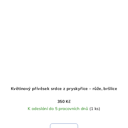
Květinový přívěsek srdce z pryskyřice – růže, bršlice
350 Kč
K odeslání do 5 pracovních dnů
(1 ks)
Průměrné
hodnocení