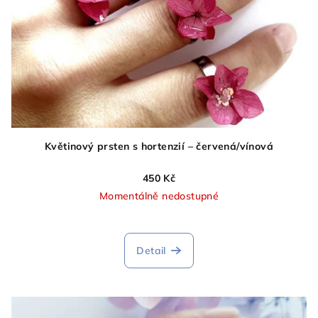
Květinový prsten s hortenzií – červená/vínová
450 Kč
Momentálně nedostupné
Průměrné
hodnocení
produktu
Detail
je
5,0
z
5
hvězdiček.