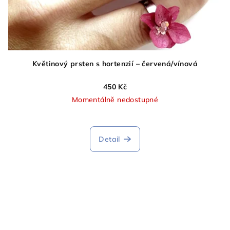
Květinový prsten s hortenzií – červená/vínová
450 Kč
Momentálně nedostupné
Průměrné
hodnocení
produktu
Detail
je
5,0
z
5
hvězdiček.