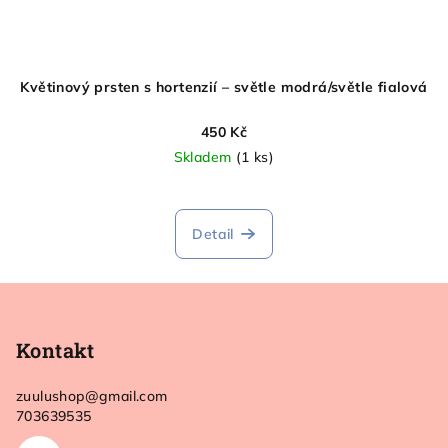
Květinový prsten s hortenzií – světle modrá/světle fialová
450 Kč
Skladem
(1 ks)
Detail
Z
á
p
Kontakt
a
zuulushop
@
gmail.com
t
703639535
í