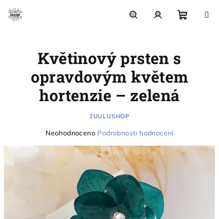
Přejít
na
obsah
Nákupn
Hledat
Přihlášení
Květinový prsten s
košík
opravdovým květem
hortenzie – zelená
ZUULUSHOP
Průměrné
Neohodnoceno
Podrobnosti hodnocení
hodnocení
produktu
je
0,0
z
5
hvězdiček.