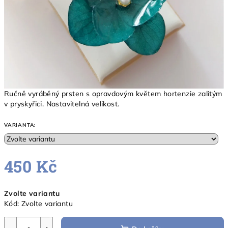
Ručně vyráběný prsten s opravdovým květem hortenzie zalitým
v pryskyřici. Nastavitelná velikost.
VARIANTA:
450 Kč
Měrná
Zvolte variantu
cena:
Kód:
Zvolte variantu