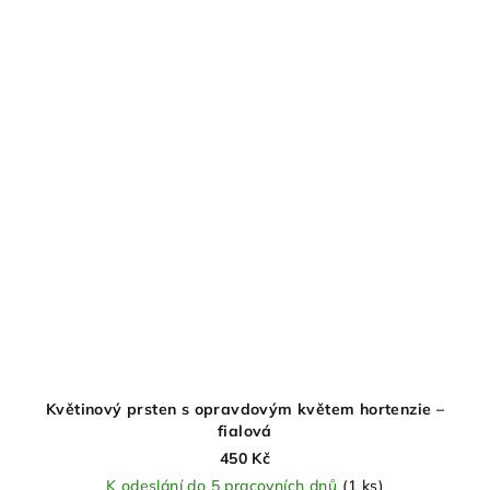
Květinový prsten s opravdovým květem hortenzie –
fialová
450 Kč
K odeslání do 5 pracovních dnů
(1 ks)