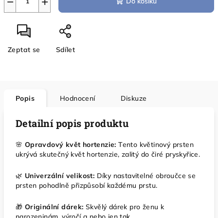
−
+
Do košíku
Zeptat se
Sdílet
Popis
Hodnocení
Diskuze
Detailní popis produktu
🌸
Opravdový květ hortenzie:
Tento květinový prsten
ukrývá skutečný květ hortenzie, zalitý do čiré pryskyřice.
🌿
Univerzální velikost:
Díky nastavitelné obroučce se
prsten pohodlně přizpůsobí každému prstu.
🎁
Originální dárek:
Skvělý dárek pro ženu k
narozeninám, výročí a nebo jen tak.