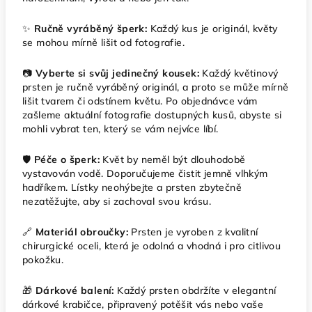
✨
Ručně vyráběný šperk:
Každý kus je originál, květy
se mohou mírně lišit od fotografie.
📷
Vyberte si svůj jedinečný kousek:
Každý květinový
prsten je ručně vyráběný originál, a proto se může mírně
lišit tvarem či odstínem květu. Po objednávce vám
zašleme aktuální fotografie dostupných kusů, abyste si
mohli vybrat ten, který se vám nejvíce líbí.
🛡️
Péče o šperk:
Květ by neměl být dlouhodobě
vystavován vodě. Doporučujeme čistit jemně vlhkým
hadříkem. Lístky neohýbejte a prsten zbytečně
nezatěžujte, aby si zachoval svou krásu.
🔗
Materiál obroučky:
Prsten je vyroben z kvalitní
chirurgické oceli, která je odolná a vhodná i pro citlivou
pokožku.
🎁
Dárkové balení:
Každý prsten obdržíte v elegantní
dárkové krabičce, připravený potěšit vás nebo vaše