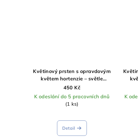
z
5
hvězdiček.
Květinový prsten s opravdovým
Květi
květem hortenzie – světle
kvě
červená
450 Kč
K odeslání do 5 pracovních dnů
K ode
(1 ks)
Detail