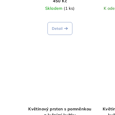
450 Kč
Skladem
(1 ks)
K ode
Detail
Květinový prsten s pomněnkou
Květi