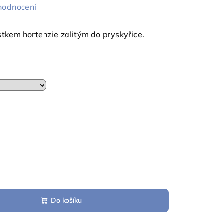
hodnocení
stkem hortenzie zalitým do pryskyřice.
Do košíku