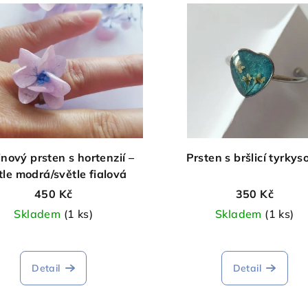
nový prsten s hortenzií –
Prsten s bršlicí tyrkys
tle modrá/světle fialová
450 Kč
350 Kč
Skladem
(1 ks)
Skladem
(1 ks)
Detail
Detail