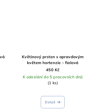
ová
Květinový prsten s opravdovým
květem hortenzie – fialová
450 Kč
K odeslání do 5 pracovních dnů
(1 ks)
Detail