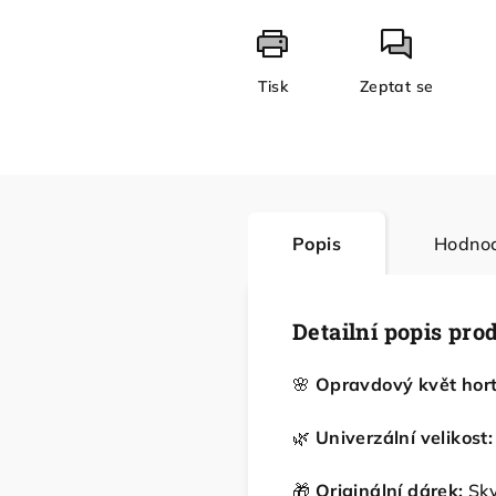
Tisk
Zeptat se
Popis
Hodnoc
Detailní popis pro
🌸
Opravdový květ hort
🌿
Univerzální velikost:
🎁
Originální dárek:
Skv