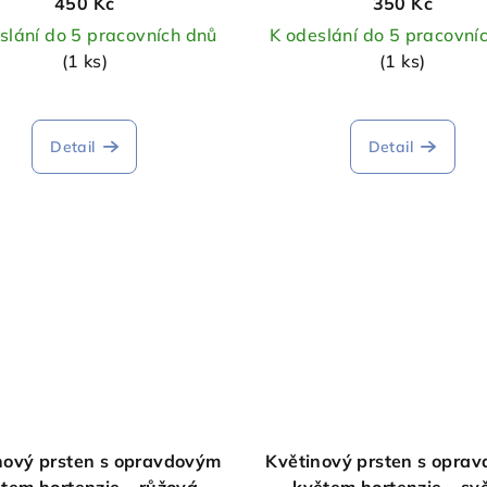
450 Kč
350 Kč
slání do 5 pracovních dnů
K odeslání do 5 pracovní
(1 ks)
(1 ks)
Detail
Detail
nový prsten s opravdovým
Květinový prsten s opra