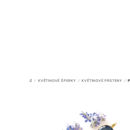
Přejít
na
obsah
/
KVĚTINOVÉ ŠPERKY
/
KVĚTINOVÉ PRSTENY
/
DOMŮ