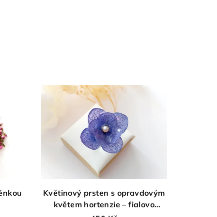
něnkou
Květinový prsten s opravdovým
květem hortenzie – fialovo
modrá