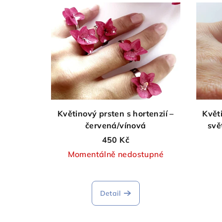
Květinový prsten s hortenzií –
Květi
červená/vínová
svě
450 Kč
Momentálně nedostupné
Průměrné
hodnocení
Detail
produktu
je
5,0