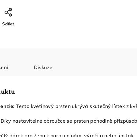
Sdílet
ení
Diskuze
duktu
enzie:
Tento květinový prsten ukrývá skutečný lístek z květ
Díky nastavitelné obroučce se prsten pohodlně přizpůsob
ělý dárek pro ženu k narozeninám, výročí a nebo jen tak.