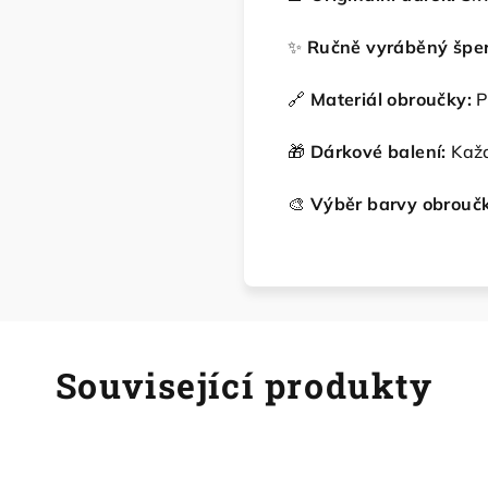
✨
Ručně vyráběný šper
🔗
Materiál obroučky:
P
🎁
Dárkové balení:
Každ
🎨
Výběr barvy obrouč
Související produkty