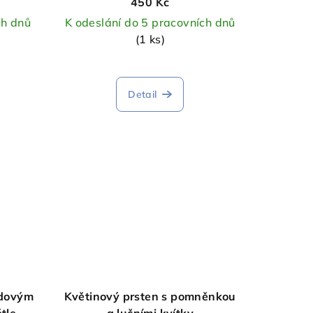
450 Kč
ch dnů
K odeslání do 5 pracovních dnů
(1 ks)
Detail
vdovým
Květinový prsten s pomněnkou