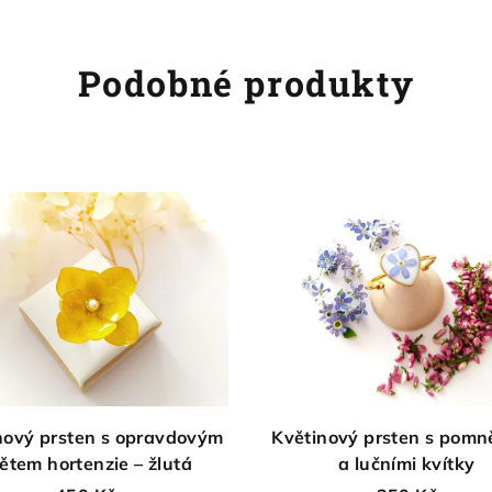
Podobné produkty
nový prsten s opravdovým
Květinový prsten s pom
ětem hortenzie – žlutá
a lučními kvítky