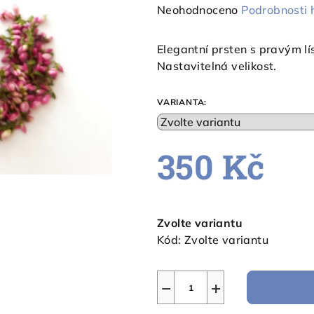
Průměrné
Neohodnoceno
Podrobnosti 
hodnocení
produktu
Elegantní prsten s pravým lí
je
Nastavitelná velikost.
0,0
z
VARIANTA:
5
hvězdiček.
350 Kč
Měrná
cena:
Zvolte variantu
Kód:
Zvolte variantu
−
+