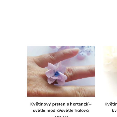
Květinový prsten s hortenzií –
Květi
světle modrá/světle fialová
kv