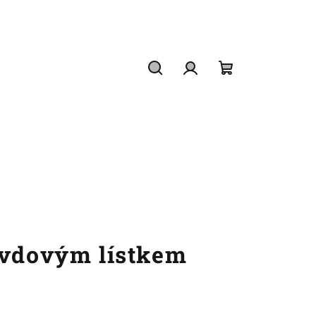
Hledat
Přihlášení
Nákupní
košík
avdovým lístkem