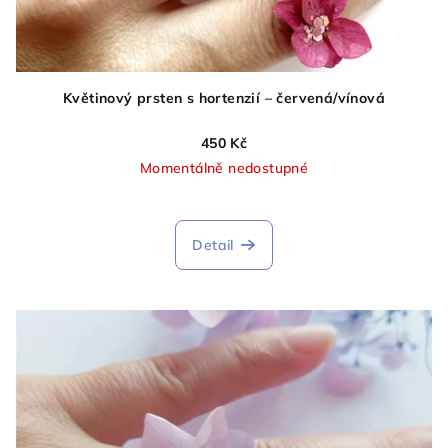
Květinový prsten s hortenzií – červená/vínová
450 Kč
Momentálně nedostupné
Průměrné
hodnocení
produktu
Detail
je
5,0
z
5
hvězdiček.