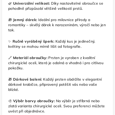
🌿
Univerzální velikost:
Díky nastavitelné obroučce se
pohodlně přizpůsobí většině velikostí prstů.
🎁
Jemný dárek:
Ideální pro milovnice přírody a
romantiky – skvělý dárek k narozeninám, výročí nebo jen
tak.
✨
Ručně vyráběný šperk:
Každý kus je jedinečný,
květiny se mohou mírně lišit od fotografie.
🔗
Materiál obroučky:
Prsten je vyroben z kvalitní
chirurgické oceli, která je odolná a vhodná i pro citlivou
pokožku.
🎁
Dárkové balení:
Každý prsten obdržíte v elegantní
dárkové krabičce, připravený potěšit vás nebo vaše
blízké.
🎨
Výběr barvy obroučky:
Na výběr je stříbrná nebo
zlatá varianta chirurgické oceli. Svou preferenci můžete
uvést při objednávce.