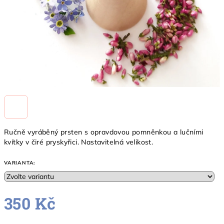
Ručně vyráběný prsten s opravdovou pomněnkou a lučními
kvítky v čiré pryskyřici. Nastavitelná velikost.
VARIANTA:
350 Kč
Měrná