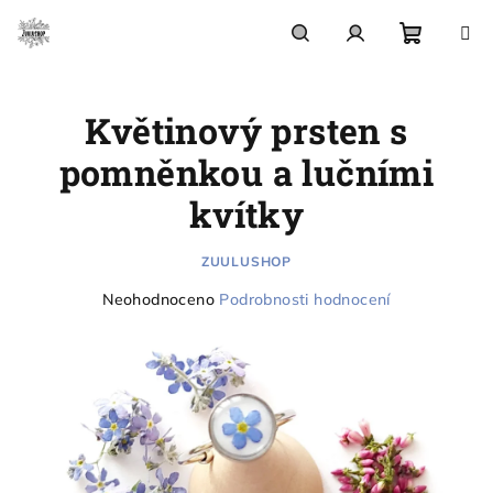
Přejít
na
obsah
Nákupn
Hledat
Přihlášení
Květinový prsten s
košík
pomněnkou a lučními
kvítky
ZUULUSHOP
Průměrné
Neohodnoceno
Podrobnosti hodnocení
hodnocení
produktu
je
0,0
z
5
hvězdiček.