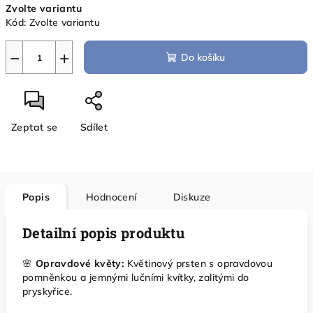
Zvolte variantu
cena:
Kód:
Zvolte variantu
−
+
Do košíku
Zeptat se
Sdílet
Popis
Hodnocení
Diskuze
Detailní popis produktu
🌸
Opravdové květy:
Květinový prsten s opravdovou
pomněnkou a jemnými lučními kvítky, zalitými do
pryskyřice.