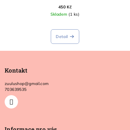
450 Kč
Skladem
(1 ks)
Detail
Z
á
p
Kontakt
a
zuulushop
@
gmail.com
t
703639535
í
Informace pro vás