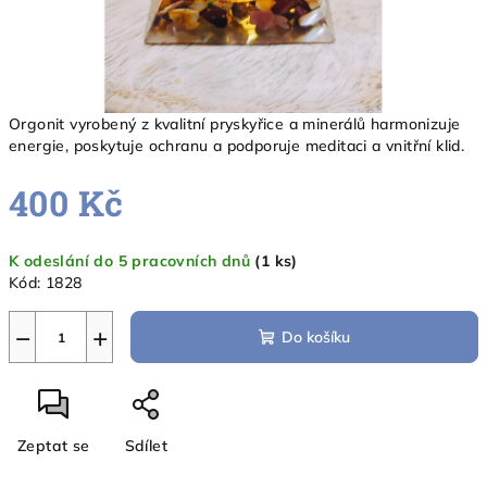
Orgonit vyrobený z kvalitní pryskyřice a minerálů harmonizuje
energie, poskytuje ochranu a podporuje meditaci a vnitřní klid.
400 Kč
Měrná
K odeslání do 5 pracovních dnů
(1 ks)
cena:
Kód:
1828
−
+
Do košíku
Zeptat se
Sdílet