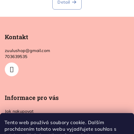
Detail
Z
á
p
Kontakt
a
zuulushop
@
gmail.com
t
703639535
í
Informace pro vás
Jak nakupovat
Doprava a platba
Tento web používá soubory cookie. Dalším
Kontakt
procházením tohoto webu vyjadřujete souhlas s
Obchodní podmínky