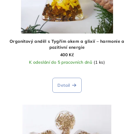
Orgonitový anděl s Tygřím okem a glixií – harmonie a
pozitivní energie
400 Kč
K odeslání do 5 pracovních dnů
(1 ks)
Detail