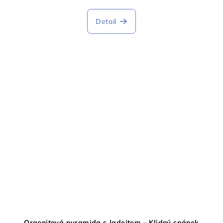
Detail
Orgonitová pyramida s Jadeitem – Klidný spánek