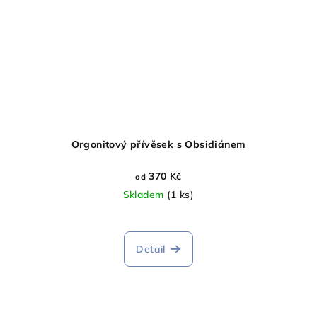
Orgonitový přívěsek s Obsidiánem
370 Kč
od
Skladem
(1 ks)
Průměrné
hodnocení
produktu
Detail
je
5,0
z
5
hvězdiček.