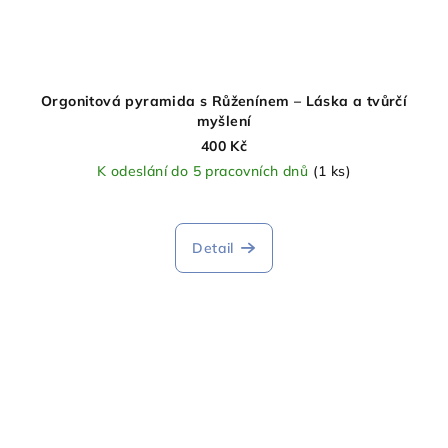
Orgonitová pyramida s Růženínem – Láska a tvůrčí
myšlení
400 Kč
K odeslání do 5 pracovních dnů
(1 ks)
Průměrné
hodnocení
produktu
Detail
je
5,0
z
5
hvězdiček.