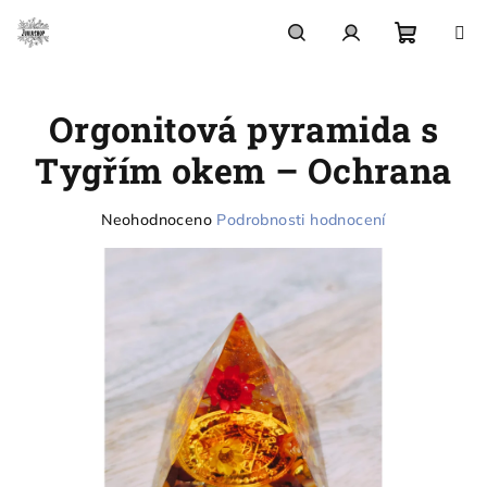
Přejít
na
obsah
Nákupn
Hledat
Přihlášení
Orgonitová pyramida s
košík
Tygřím okem – Ochrana
Průměrné
Neohodnoceno
Podrobnosti hodnocení
hodnocení
produktu
je
0,0
z
5
hvězdiček.