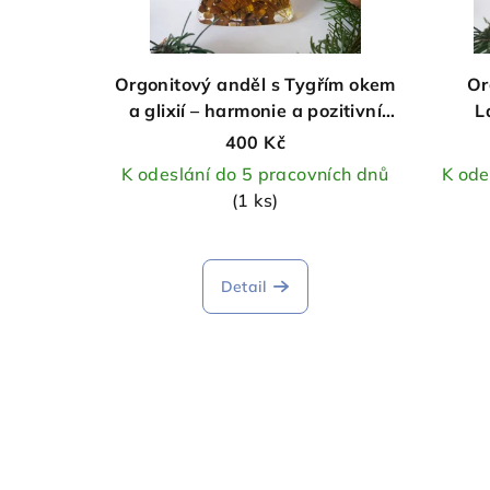
Orgonitový anděl s Tygřím okem
Or
a glixií – harmonie a pozitivní
L
energie
harm
400 Kč
K odeslání do 5 pracovních dnů
K ode
(1 ks)
Detail