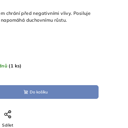
 chrání před negativními vlivy. Posiluje
 a napomáhá duchovnímu růstu.
 dnů
(1 ks)
Do košíku
Sdílet