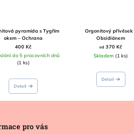
itová pyramida s Tygřím
Orgonitový přívěsek
okem – Ochrana
Obsidiánem
400 Kč
370 Kč
od
slání do 5 pracovních dnů
Skladem
(1 ks)
(1 ks)
Průměrné
hodnocen
Detail
produktu
Detail
je
5,0
z
5
hvězdiček
rmace pro vás