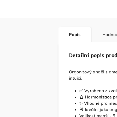
Popis
Hodnoc
Detailní popis pro
Orgonitový anděl s ame
intuici.
✅ Vyrobeno z kvali
🔮 Harmonizace pr
✨ Vhodné pro medi
🎁 Ideální jako or
Velikost menší - 9