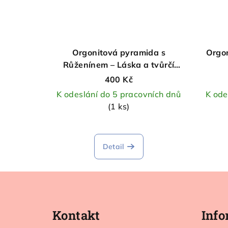
Orgonitová pyramida s
Orgon
Růženínem – Láska a tvůrčí
myšlení
400 Kč
K odeslání do 5 pracovních dnů
K ode
(1 ks)
Průměrné
hodnocení
Detail
produktu
je
5,0
Z
z
á
5
hvězdiček.
Kontakt
Info
p