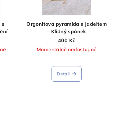
 s
Orgonitová pyramida s Jadeitem
ění
– Klidný spánek
400 Kč
pné
Momentálně nedostupné
Detail