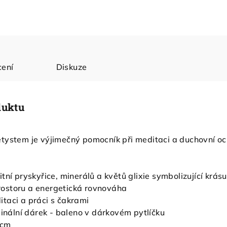
ení
Diskuze
duktu
tystem je výjimečný pomocník při meditaci a duchovní oc
tní pryskyřice, minerálů a květů glixie symbolizující krásu
ostoru a energetická rovnováha
taci a práci s čakrami
iginální dárek - baleno v dárkovém pytlíčku
 cm