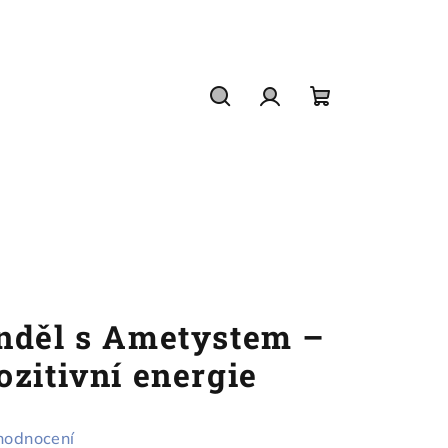
Hledat
Přihlášení
Nákupní
košík
nděl s Ametystem –
zitivní energie
hodnocení