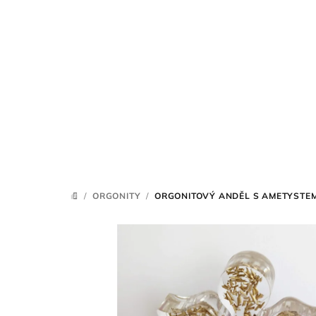
Přejít
na
obsah
/
ORGONITY
/
ORGONITOVÝ ANDĚL S AMETYSTEM 
DOMŮ