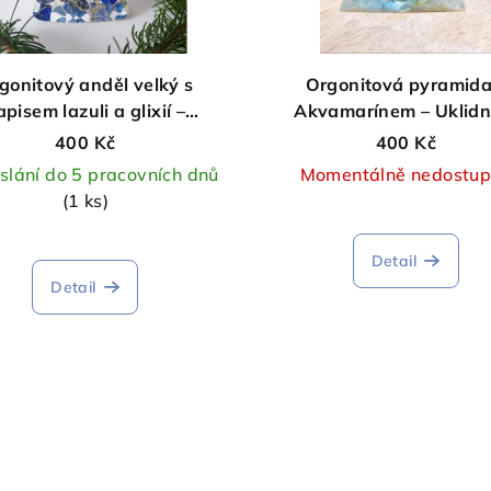
gonitový anděl velký s
Orgonitová pyramida
apisem lazuli a glixií –
Akvamarínem – Uklidn
onie a pozitivní energie
400 Kč
400 Kč
slání do 5 pracovních dnů
Momentálně nedostu
(1 ks)
Detail
Detail