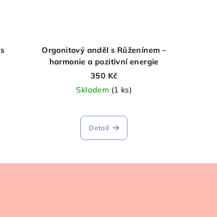
 s
Orgonitový anděl s Růženínem –
harmonie a pozitivní energie
350 Kč
Skladem
(1 ks)
í
Detail
.