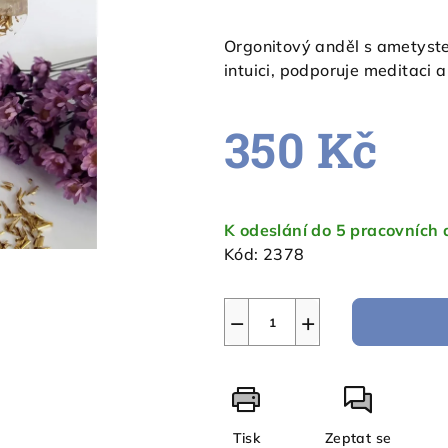
hodnocení
produktu
Orgonitový anděl s ametystem
je
intuici, podporuje meditaci
0,0
z
350 Kč
5
hvězdiček.
Měrná
cena:
K odeslání do 5 pracovních
Kód:
2378
−
+
Tisk
Zeptat se