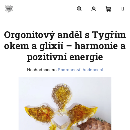
Přejít
na
obsah
Nákupn
Hledat
Přihlášení
Orgonitový anděl s Tygřím
košík
okem a glixií – harmonie a
pozitivní energie
Průměrné
Neohodnoceno
Podrobnosti hodnocení
hodnocení
produktu
je
0,0
z
5
hvězdiček.