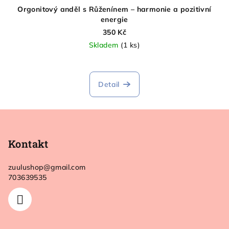
Orgonitový anděl s Růženínem – harmonie a pozitivní
energie
350 Kč
Skladem
(1 ks)
Detail
Z
á
p
Kontakt
a
zuulushop
@
gmail.com
t
703639535
í