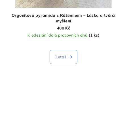
Orgonitová pyramida s Růženínem – Láska a tvůrčí
myšlení
400 Kč
K odeslání do 5 pracovních dnů
(1 ks)
Průměrné
hodnocení
produktu
Detail
je
5,0
z
5
hvězdiček.