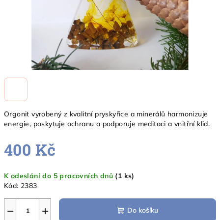
Orgonit vyrobený z kvalitní pryskyřice a minerálů harmonizuje
energie, poskytuje ochranu a podporuje meditaci a vnitřní klid.
400 Kč
Měrná
K odeslání do 5 pracovních dnů
(1 ks)
cena:
Kód:
2383
−
+
Do košíku