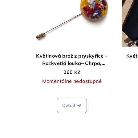
Květinová brož z pryskyřice –
Květ
Rozkvetlá louka– Chrpa,
maceška a růže
260 Kč
Momentálně nedostupné
Detail