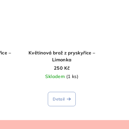
ice –
Květinová brož z pryskyřice –
Limonka
250 Kč
Skladem
(1 ks)
Detail