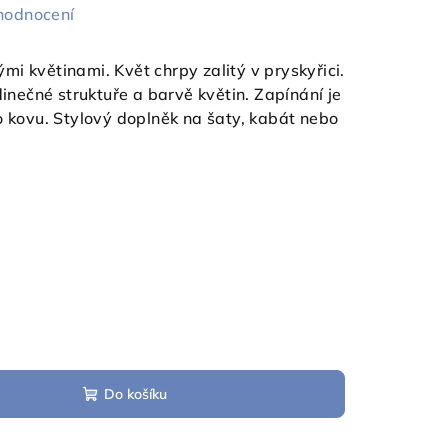
hodnocení
i květinami. Květ chrpy zalitý v pryskyřici.
dinečné struktuře a barvě květin. Zapínání je
o kovu. Stylový doplněk na šaty, kabát nebo
Do košíku