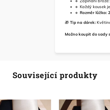
🔹 Zapínání brože:
🔹 Každý kousek je
🔹
Rozměr lůžka:
🎁
Tip na dárek:
Květino
Možno koupit do sady 
Související produkty