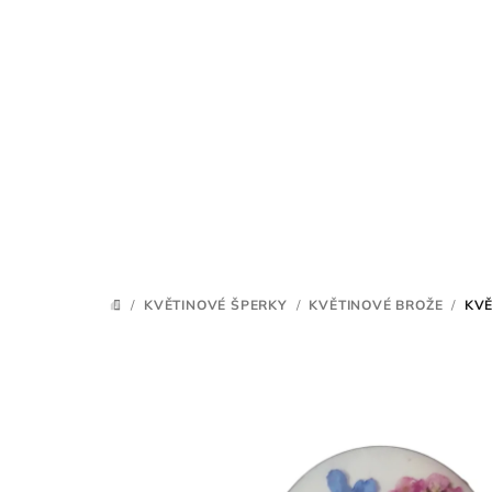
Přejít
na
obsah
/
KVĚTINOVÉ ŠPERKY
/
KVĚTINOVÉ BROŽE
/
KVĚ
DOMŮ