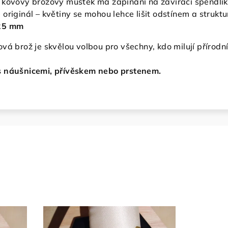
 kovový brožový můstek má zapínání na zavírací špendlík,
 originál – květiny se mohou lehce lišit odstínem a strukt
 25 mm
vá brož je skvělou volbou pro všechny, kdo milují přírodn
s náušnicemi, přívěskem nebo prstenem.