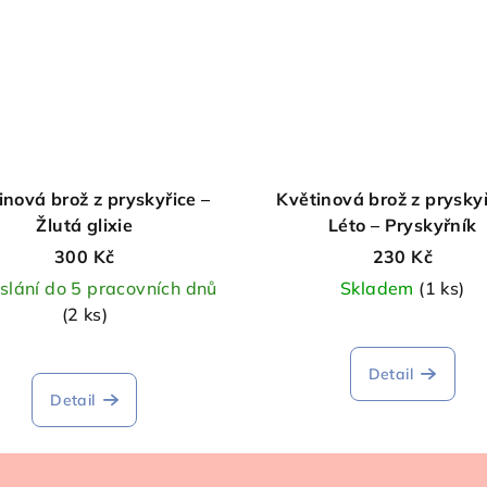
inová brož z pryskyřice –
Květinová brož z pryskyř
Žlutá glixie
Léto – Pryskyřník
300 Kč
230 Kč
slání do 5 pracovních dnů
Skladem
(1 ks)
(2 ks)
Detail
Detail