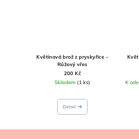
Květinová brož z pryskyřice –
Květ
Růžový vřes
200 Kč
Skladem
(1 ks)
K ode
Detail
Z