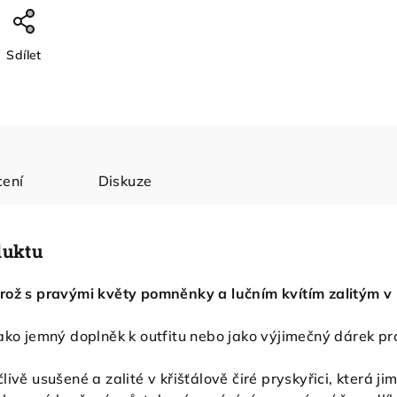
Sdílet
ení
Diskuze
duktu
rož s pravými květy pomněnky a lučním kvítím zalitým v kř
jako jemný doplněk k outfitu nebo jako výjimečný dárek pro
člivě usušené a zalité v křišťálově čiré pryskyřici, která 