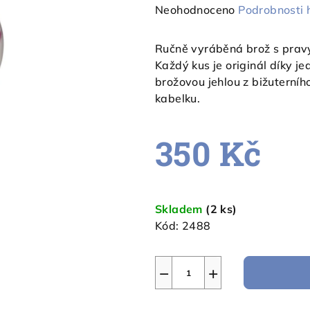
Průměrné
Neohodnoceno
Podrobnosti 
hodnocení
produktu
Ručně vyráběná brož s pravým
je
Každý kus je originál díky je
0,0
brožovou jehlou z bižuterníh
z
kabelku.
5
hvězdiček.
350 Kč
Měrná
cena:
Skladem
(2 ks)
Kód:
2488
−
+