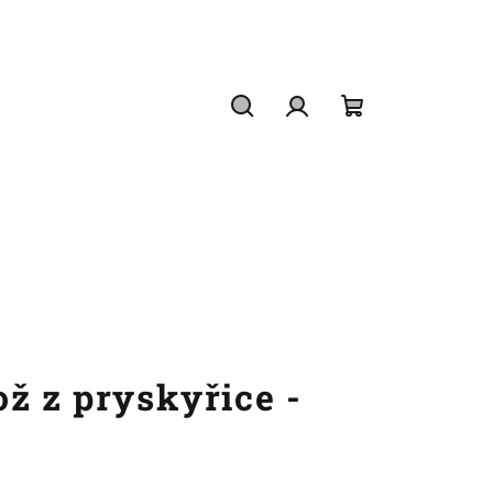
Hledat
Přihlášení
Nákupní
košík
ž z pryskyřice -